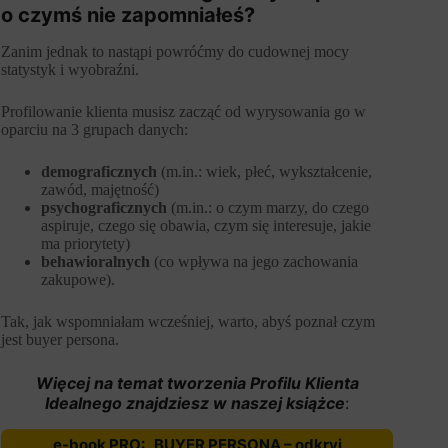
o czymś nie zapomniałeś?
Zanim jednak to nastąpi powróćmy do cudownej mocy
statystyk i wyobraźni.
Profilowanie klienta musisz zacząć od wyrysowania go w
oparciu na 3 grupach danych:
demograficznych
(m.in.: wiek, płeć, wykształcenie,
zawód, majętność)
psychograficznych
(m.in.: o czym marzy, do czego
aspiruje, czego się obawia, czym się interesuje, jakie
ma priorytety)
behawioralnych
(co wpływa na jego zachowania
zakupowe).
Tak, jak wspomniałam wcześniej, warto, abyś poznał czym
jest buyer persona.
Więcej na temat tworzenia Profilu Klienta
Idealnego znajdziesz w naszej książce
:
e-book PRO: „BUYER PERSONA – odkryj