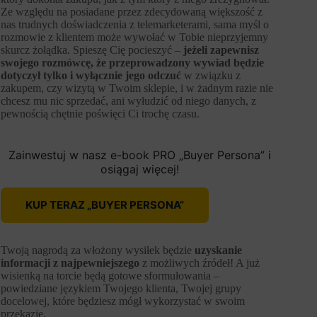
Ze względu na posiadane przez zdecydowaną większość z
nas trudnych doświadczenia z telemarketerami, sama myśl o
rozmowie z klientem może wywołać w Tobie nieprzyjemny
skurcz żołądka. Spieszę Cię pocieszyć –
jeżeli zapewnisz
swojego rozmówcę, że przeprowadzony wywiad będzie
dotyczył tylko i wyłącznie jego odczuć
w związku z
zakupem, czy wizytą w Twoim sklepie, i w żadnym razie nie
chcesz mu nic sprzedać, ani wyłudzić od niego danych, z
pewnością chętnie poświęci Ci trochę czasu.
Zainwestuj w nasz e-book PRO „Buyer Persona” i
osiągaj więcej!
KUP TERAZ „BUYER PERSONA”
Twoją nagrodą za włożony wysiłek będzie
uzyskanie
informacji z najpewniejszego
z możliwych źródeł! A już
wisienką na torcie będą gotowe sformułowania –
powiedziane językiem Twojego klienta, Twojej grupy
docelowej, które będziesz mógł wykorzystać w swoim
przekazie.