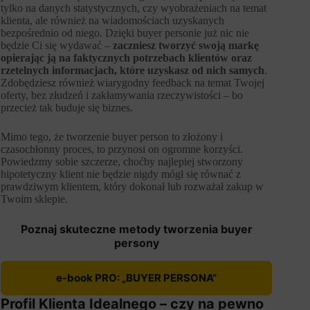
tylko na danych statystycznych, czy wyobrażeniach na temat
klienta, ale również na wiadomościach uzyskanych
bezpośrednio od niego. Dzięki buyer personie już nic nie
będzie Ci się wydawać –
zaczniesz tworzyć swoją markę
opierając ją na faktycznych potrzebach klientów oraz
rzetelnych informacjach, które uzyskasz od nich samych
.
Zdobędziesz również wiarygodny feedback na temat Twojej
oferty, bez złudzeń i zakłamywania rzeczywistości – bo
przecież tak buduje się biznes.
Mimo tego, że tworzenie buyer person to złożony i
czasochłonny proces, to przynosi on ogromne korzyści.
Powiedzmy sobie szczerze, choćby najlepiej stworzony
hipotetyczny klient nie będzie nigdy mógł się równać z
prawdziwym klientem, który dokonał lub rozważał zakup w
Twoim sklepie.
Poznaj skuteczne metody tworzenia buyer
persony
e-book PRO: „BUYER PERSONA”
Profil Klienta Idealnego – czy na pewno