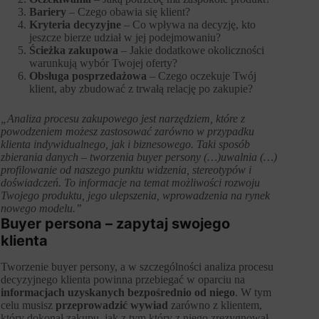
Bariery
– Czego obawia się klient?
Kryteria decyzyjne
– Co wpływa na decyzję, kto
jeszcze bierze udział w jej podejmowaniu?
Ścieżka zakupowa
– Jakie dodatkowe okoliczności
warunkują wybór Twojej oferty?
Obsługa posprzedażowa
– Czego oczekuje Twój
klient, aby zbudować z trwałą relację po zakupie?
„Analiza procesu zakupowego jest narzędziem, które z
powodzeniem możesz zastosować zarówno w przypadku
klienta indywidualnego, jak i biznesowego. Taki sposób
zbierania danych – tworzenia buyer persony (…)uwalnia (…)
profilowanie od naszego punktu widzenia, stereotypów i
doświadczeń. To informacje na temat możliwości rozwoju
Twojego produktu, jego ulepszenia, wprowadzenia na rynek
nowego modelu.”
Buyer persona – zapytaj swojego
klienta
Tworzenie buyer persony, a w szczególności analiza procesu
decyzyjnego klienta powinna przebiegać w oparciu na
informacjach uzyskanych bezpośrednio od niego
. W tym
celu musisz
przeprowadzić wywiad
zarówno z klientem,
który dokonał zakupu, jak z tym który z niego zrezygnował.