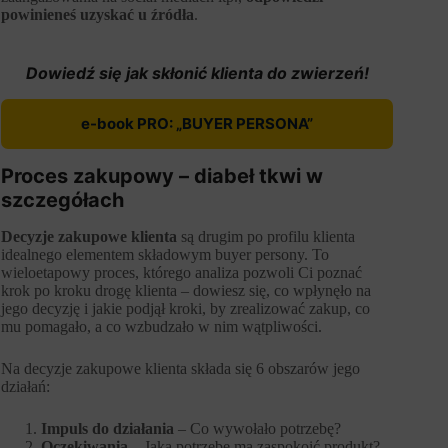
powinieneś uzyskać u źródła
.
Dowiedź się jak skłonić klienta do zwierzeń!
e-book PRO: „BUYER PERSONA”
Proces zakupowy – diabeł tkwi w
szczegółach
Decyzje zakupowe klienta
są drugim po profilu klienta
idealnego elementem składowym buyer persony. To
wieloetapowy proces, którego analiza pozwoli Ci poznać
krok po kroku drogę klienta – dowiesz się, co wpłynęło na
jego decyzję i jakie podjął kroki, by zrealizować zakup, co
mu pomagało, a co wzbudzało w nim wątpliwości.
Na decyzje zakupowe klienta składa się 6 obszarów jego
działań:
Impuls do działania
– Co wywołało potrzebę?
Oczekiwania
– Jaką potrzebę ma zaspokoić produkt?