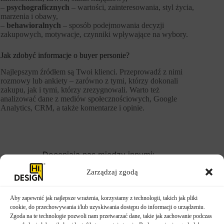
–
psychograficznych
– wartości, zainteresowania, styl życia,
marzenia i obawy,
–
behawioralnych
– sposób podejmowania decyzji
zakupowych, motywacje, czynniki wpływające na wybory.
Jak zdobyć informacje o buyer personie?
Najlepszym źródłem są Twoi klienci. Przeprowadź z nimi
rozmowy lub ankiety – zarówno z tymi, którzy dokonali
zakupu, jak i tymi, którzy zrezygnowali. Warto też
analizować dane z mediów społecznościowych, Google
Analytics, CRM, a także komentarze i opinie.
Doceniają nas między innymi:
Zarządzaj zgodą
Aby zapewnić jak najlepsze wrażenia, korzystamy z technologii, takich jak pliki
POPRZEDNI
NASTĘPNY
cookie, do przechowywania i/lub uzyskiwania dostępu do informacji o urządzeniu.
Zgoda na te technologie pozwoli nam przetwarzać dane, takie jak zachowanie podczas