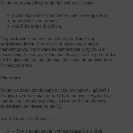
Zanim wprowadziłeś produkt lub usługę na rynek:
przeanalizowałeś zapotrzebowanie na swoją ofertę
sprawdziłeś konkurencję
określiłeś grupę docelową.
Na podstawie zebranych danych wyłonił się Twój
statystyczny klient
.
Stworzyłeś dopasowaną strategię
marketingową i wprowadziłeś zamierzenia w życie. Ale
okazało się, że
statystycznemu klientowi
, jakoś nie pod drodze
do Twojego sklepu, nie mówiąc już o sypaniu monetami do
Twojego portfela.
Dlaczego?
Ponieważ został zbudowany z liczb, szacunków, gdybań i
Twojego wyobrażenia o nim. W tym momencie wygląda jak
marionetka, którą ktoś pociąga za sznurki i z przykrością
stwierdzam, że niestety to nie Ty.
Sznurki trzyma w dłoniach:
– Twoja konkurencja wyprzedzająca Cię o krok