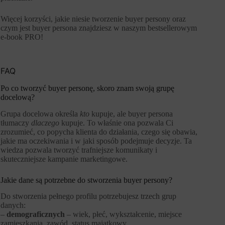
Więcej korzyści, jakie niesie tworzenie buyer persony oraz
czym jest buyer persona znajdziesz w naszym bestsellerowym
e-book PRO!
FAQ
Po co tworzyć buyer personę, skoro znam swoją grupę
docelową?
Grupa docelowa określa
kto
kupuje, ale buyer persona
tłumaczy
dlaczego
kupuje. To właśnie ona pozwala Ci
zrozumieć, co popycha klienta do działania, czego się obawia,
jakie ma oczekiwania i w jaki sposób podejmuje decyzje. Ta
wiedza pozwala tworzyć trafniejsze komunikaty i
skuteczniejsze kampanie marketingowe.
Jakie dane są potrzebne do stworzenia buyer persony?
Do stworzenia pełnego profilu potrzebujesz trzech grup
danych:
–
demograficznych
– wiek, płeć, wykształcenie, miejsce
zamieszkania, zawód, status majątkowy,