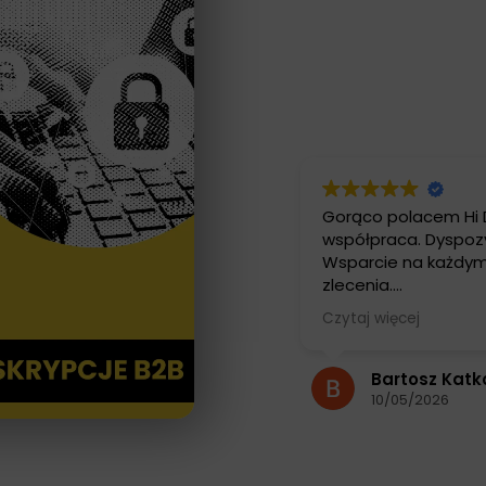
Gorąco polacem Hi 
współpraca. Dyspozy
Wsparcie na każdym
zlecenia.
Polecam firmę i jej 
Czytaj więcej
Bartek Katkowski
Bartosz Katk
10/05/2026