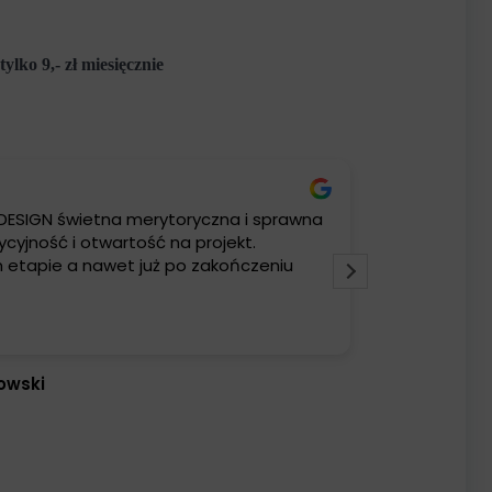
tylko 9,- zł miesięcznie
DESIGN świetna merytoryczna i sprawna
Współpraca z
cyjność i otwartość na projekt.
najwyższy s
 etapie a nawet już po zakończeniu
się nie tyl
wszystkim db
Szefa
Czytaj więcej
Obsługa zwi
stoi na nap
dopracowane
owski
Joan
estetyki ora
01/05/
szybki, spra
wsparcie, d
Realizacja u