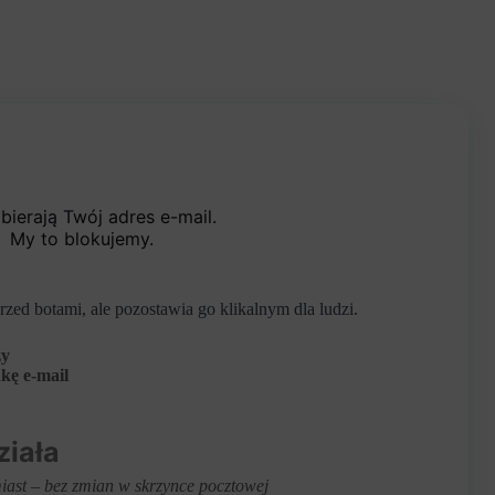
bierają Twój adres e-mail.
My to blokujemy.
ed botami, ale pozostawia go klikalnym dla ludzi.
zy
kę e-mail
ziała
iast – bez zmian w skrzynce pocztowej