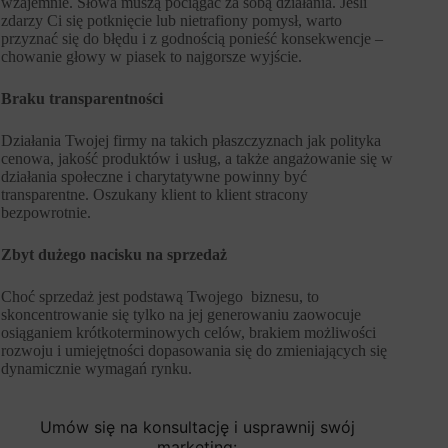
wzajemnie. Słowa muszą pociągać za sobą działania. Jeśli
zdarzy Ci się potknięcie lub nietrafiony pomysł, warto
przyznać się do błędu i z godnością ponieść konsekwencje –
chowanie głowy w piasek to najgorsze wyjście.
Braku transparentności
Działania Twojej firmy na takich płaszczyznach jak polityka
cenowa, jakość produktów i usług, a także angażowanie się w
działania społeczne i charytatywne powinny być
transparentne. Oszukany klient to klient stracony
bezpowrotnie.
Zbyt dużego nacisku na sprzedaż
Choć sprzedaż jest podstawą Twojego biznesu, to
skoncentrowanie się tylko na jej generowaniu zaowocuje
osiąganiem krótkoterminowych celów, brakiem możliwości
rozwoju i umiejętności dopasowania się do zmieniających się
dynamicznie wymagań rynku.
Umów się na konsultację i usprawnij swój
marketing: