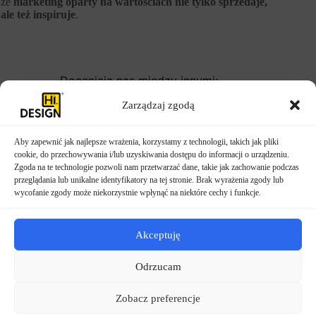
że
marketing oparty na wartościach nie tylko sprzedaje,
ale też inspiruje
.
Doceniają nas między innymi:
Zarządzaj zgodą
Aby zapewnić jak najlepsze wrażenia, korzystamy z technologii, takich jak pliki
POPRZEDNI
NASTĘPNY
cookie, do przechowywania i/lub uzyskiwania dostępu do informacji o urządzeniu.
Zgoda na te technologie pozwoli nam przetwarzać dane, takie jak zachowanie podczas
przeglądania lub unikalne identyfikatory na tej stronie. Brak wyrażenia zgody lub
wycofanie zgody może niekorzystnie wpłynąć na niektóre cechy i funkcje.
Akceptuję
Odrzucam
Zobacz preferencje