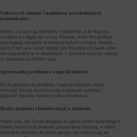
Fałszywych obietnic i nadmierne przesłodzonych
komunikatów
Klienci wyczuwają kłamstwo i hipokryzję, a do tego raz
oszukani już nigdy nie wrócą. Niestety, wiele firm próbuje
przyciągnąć klientów za pomocą lepkich od lukru obietnic,
których nie są w stanie spełnić lub chwytliwych haseł, które
nie mają pokrycia w działaniach. A przecież wszyscy wiemy,
że kłamstwo ma krótkie nogi.
Ignorowania problemów i sugestii klientów
Bycie głuchym na problemy i sugestie klientów może
wywołać lawinę złych recenzji, a utracone zaufanie i
lojalność klientów bardzo trudno odbudować.
Braku spójności i konsekwencji w działaniu
Ważne jest, aby Twoje działania na płaszczyźnie marketingu z
ludzką twarzą były podparte przemyślaną strategią, w której
wszystkie elementy do siebie pasują i nie wykluczają się