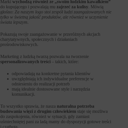
Marki
wychodzą również ze „swoim ludzkim kawałkiem”
do kupującego i pozwalają mu
zajrzeć za kulisy
. Mówią
głośno:
Za naszym logo stoi zespół ludzi zaangażowanych nie
tylko w świetną jakość produktów, ale również w uczynienie
świata lepszym.
Pokazują swoje zaangażowanie w przeróżnych akcjach
charytatywnych, społecznych i działaniach
prośrodowiskowych.
Marketing z ludzką twarzą pozwala na tworzenie
spersonalizowanych treści
– takich, które:
odpowiadają na konkretne pytania klientów
uwzględniają ich indywidualne preferencje w
odniesieniu do realizacji potrzeb
mają idealnie dostosowane style i narzędzia
komunikacji.
To wszystko sprawia, że nasza
naturalna potrzeba
budowania więzi z drugim człowiekiem
staje się możliwa
do zaspokojenia, również w sytuacji, gdy zamiast
uśmiechniętej pani za ladą mamy do dyspozycji gotowe treści
i czatbota.