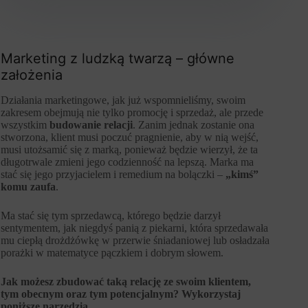
Marketing z ludzką twarzą – główne
założenia
Działania marketingowe, jak już wspomnieliśmy, swoim
zakresem obejmują nie tylko promocję i sprzedaż, ale przede
wszystkim
budowanie relacji
. Zanim jednak zostanie ona
stworzona, klient musi poczuć pragnienie, aby w nią wejść,
musi utożsamić się z marką, ponieważ będzie wierzył, że ta
długotrwale zmieni jego codzienność na lepszą. Marka ma
stać się jego przyjacielem i remedium na bolączki –
„kimś”
komu zaufa
.
Ma stać się tym sprzedawcą, którego będzie darzył
sentymentem, jak niegdyś panią z piekarni, która sprzedawała
mu ciepłą drożdżówkę w przerwie śniadaniowej lub osładzała
porażki w matematyce pączkiem i dobrym słowem.
Jak możesz zbudować taką relację ze swoim klientem,
tym obecnym oraz tym potencjalnym? Wykorzystaj
poniższe narzędzia.