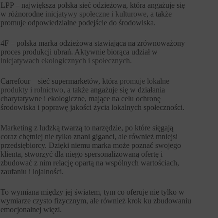
LPP – największa polska sieć odzieżowa, która angażuje się
w różnorodne
inicjatywy społeczne i kulturowe
, a także
promuje odpowiedzialne podejście do środowiska.
4F – polska marka odzieżowa stawiająca na zrównoważony
proces produkcji ubrań. Aktywnie biorąca udział w
inicjatywach ekologicznych i społecznych.
Carrefour – sieć supermarketów, która
promuje lokalne
produkty i rolnictwo
, a także angażuje się w działania
charytatywne i ekologiczne, mające na celu ochronę
środowiska i poprawę jakości życia lokalnych społeczności.
Marketing z ludzką twarzą to narzędzie, po które sięgają
coraz chętniej nie tylko znani giganci, ale również mniejsi
przedsiębiorcy. Dzięki niemu marka może poznać swojego
klienta, stworzyć dla niego spersonalizowaną ofertę i
zbudować z nim relację opartą na wspólnych wartościach,
zaufaniu i lojalności.
To wymiana między jej światem, tym co oferuje nie tylko w
wymiarze czysto fizycznym, ale również krok ku zbudowaniu
emocjonalnej więzi.