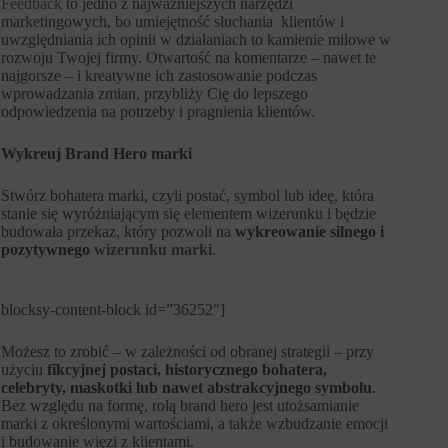
Feedback
to jedno z najważniejszych narzędzi
marketingowych, bo umiejętność słuchania klientów i
uwzględniania ich opinii w działaniach to kamienie milowe w
rozwoju Twojej firmy. Otwartość na komentarze – nawet te
najgorsze – i kreatywne ich zastosowanie podczas
wprowadzania zmian, przybliży Cię do lepszego
odpowiedzenia na potrzeby i pragnienia klientów.
Wykreuj Brand Hero marki
Stwórz bohatera marki, czyli postać, symbol lub ideę, która
stanie się wyróżniającym się elementem wizerunku i będzie
budowała przekaz, który pozwoli na
wykreowanie silnego i
pozytywnego
wizerunku marki
.
blocksy-content-block id=”36252″]
Możesz to zrobić – w zależności od obranej strategii – przy
użyciu
fikcyjnej postaci, historycznego bohatera,
celebryty, maskotki lub nawet abstrakcyjnego symbolu
.
Bez względu na formę, rolą brand hero jest utożsamianie
marki z określonymi wartościami, a także wzbudzanie emocji
i budowanie więzi z klientami.