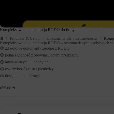
Kompleksowa dokumentacja RODO do firmy
Produkty & Usługi
Dokumenty dla przedsiębiorstw
Kompl
Strona
Kompleksowa dokumentacja RODO – ochrona danych osobowych w f
główna
🟡 23 gotowe dokumenty zgodne z RODO
🟡 pełna zgodność z obowiązującymi przepisami
🟡 łatwa w użyciu i intuicyjna
🟡 oszczędność czasu i pieniędzy
🟡 dostęp do aktualizacji
655,00
zł