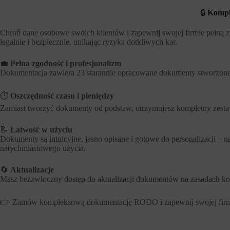
🔒
Kompl
Chroń dane osobowe swoich klientów i zapewnij swojej firmie pełną z
legalnie i bezpiecznie, unikając ryzyka dotkliwych kar.
💼
Pełna zgodność i profesjonalizm
Dokumentacja zawiera 23 starannie opracowane dokumenty stworzone p
⏱️
Oszczędność czasu i pieniędzy
Zamiast tworzyć dokumenty od podstaw, otrzymujesz kompletny zest
📝
Łatwość w użyciu
Dokumenty są intuicyjne, jasno opisane i gotowe do personalizacji –
natychmiastowego użycia.
🔄
Aktualizacje
Masz bezzwłoczny dostęp do aktualizacji dokumentów na zasadach ko
👉 Zamów kompleksową dokumentację RODO i zapewnij swojej firmie