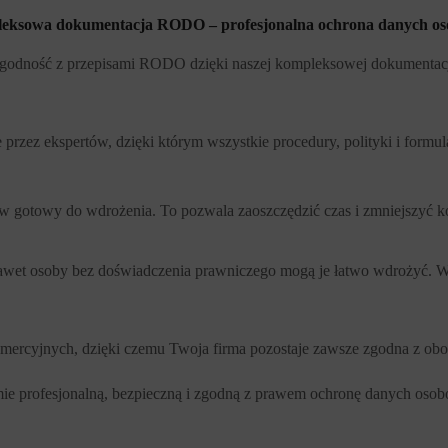
eksowa dokumentacja RODO – profesjonalna ochrona danych o
godność z przepisami RODO dzięki naszej kompleksowej dokumentacji. 
rzez ekspertów, dzięki którym wszystkie procedury, polityki i formu
aw gotowy do wdrożenia. To pozwala zaoszczędzić czas i zmniejszy
 nawet osoby bez doświadczenia prawniczego mogą je łatwo wdrożyć. W
mercyjnych, dzięki czemu Twoja firma pozostaje zawsze zgodna z obo
 profesjonalną, bezpieczną i zgodną z prawem ochronę danych oso