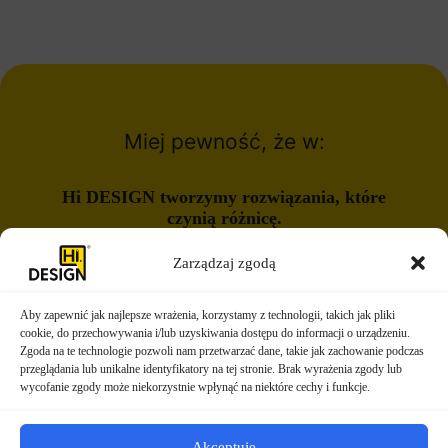
Miej pewność, że w:
Hi DESIGN tworzymy rozwiązania, które
czynią różnicę.
Zarządzaj zgodą
Napisz do nas
Aby zapewnić jak najlepsze wrażenia, korzystamy z technologii, takich jak pliki
cookie, do przechowywania i/lub uzyskiwania dostępu do informacji o urządzeniu.
Zgoda na te technologie pozwoli nam przetwarzać dane, takie jak zachowanie podczas
przeglądania lub unikalne identyfikatory na tej stronie. Brak wyrażenia zgody lub
wycofanie zgody może niekorzystnie wpłynąć na niektóre cechy i funkcje.
Akceptuję