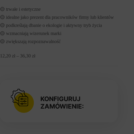
🟡 trwałe i estetyczne
🟡 idealne jako prezent dla pracowników firmy lub klientów
🟡 podkreślają dbanie o ekologie i aktywny tryb życia
🟡 wzmacniają wizerunek marki
🟡 zwiększają rozpoznawalność
Zakres
12,20
zł
–
36,30
zł
cen:
od
12,20 zł
do
36,30 zł
KONFIGURUJ
ZAMÓWIENIE: