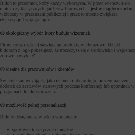
Bidon to przedmiot, który każdy wykorzysta. W przeciwieństwie do
ulotek czy klasycznych gadżetów biurowych –
jest w ciągłym ruchu
,
widoczny w przestrzeni publicznej i przez to mocno zwiększa
ekspozycję Twojego logo.
🟡 ekologiczny wybór, który buduje wizerunek
Firmy coraz częściej stawiają na produkty wielorazowe. Dzięki
bidonom z logo pokazujesz, że troszczysz się o środowisko i wspierasz
zdrowe nawyki. 🌱
🟡 idealne dla pracowników i klientów
Świetnie sprawdzają się jako element onboardingu, prezent na event,
dodatek do zestawów startowych podczas konferencji lub upominek w
programach lojalnościowych.
🟡 możliwość pełnej personalizacji
Bidony dostępne są w wielu wariantach:
sportowe, turystyczne i miejskie
z ustnikiem, słomką, pojemnikiem na owoce