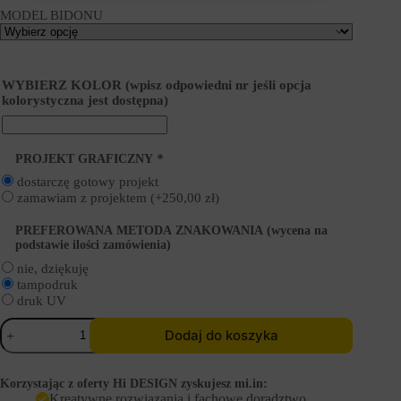
MODEL BIDONU
WYBIERZ KOLOR (wpisz odpowiedni nr jeśli opcja
kolorystyczna jest dostępna)
PROJEKT GRAFICZNY
*
dostarczę gotowy projekt
zamawiam z projektem
(+
250,00
zł
)
PREFEROWANA METODA ZNAKOWANIA (wycena na
podstawie ilości zamówienia)
nie, dziękuję
tampodruk
druk UV
ilość
Dodaj do koszyka
Bidony
reklamowe
z
Korzystając z oferty Hi DESIGN zyskujesz mi.in:
logo
Kreatywne rozwiązania i fachowe doradztwo.
-