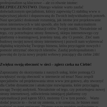
profesjonalizm są kluczowe – ale co równie istotne:
BEZPIECZEŃSTWO
. Dlatego właśnie warto zaufać
doświadczonym specjalistom, którzy zapewnią Ci stabilną www o
najwyższej jakości i dopasowaną do Twoich indywidualnych potrzeb.
Nasi specjaliści doskonale rozumieją, jak istotne jest projektowanie
stron internetowych w taki sposób, aby były one maksymalnym
wsparciem na drodze realizacji celów Twojej marki. Niezależnie od
tego, czy potrzebujesz strony firmowej, sklepu internetowego czy
platformy e-learningowej, jesteśmy tutaj, aby Ci pomóc. Zleć nam
budowę swojej nowej strony internetowej i pozwól nam wykreować
digitalną wizytówkę Twojego biznesu, która przyciągnie nowych i
pomoże utrzymać obecnych klientów. Zaufaj profesjonalistom i
powołaj do życia nowy projekt webowy pracujący dla ciebie 24h!
Zwiększ swoją obecność w sieci – zgierz czeka na Ciebie!
Zapraszamy do skorzystania z naszych usług, które pomogą Ci
zwiększyć swoją obecność w internecie od teraz! Nasz zespół
specjalistów od projektowania stron www jest gotowy, aby stworzyć
dla Ciebie dynamiczne i atrakcyjne rozwiązania, które przyciągną
uwagę Twojej audytorii. Niezależnie od tego, czy potrzebujesz nowej
strony internetowej, odświeżenia istniejącej platformy czy
optymalizacji pod kątem SEO, możemy Ci w tym pomóc. Warto
dodać jeszcze to – świat się zmienia, a to oznacza, że biznes musi
nadążać za tymi zmianami. Dlatego nasze projekty realizujemy w