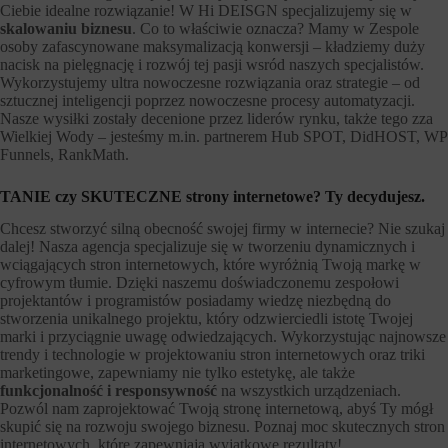
Ciebie idealne rozwiązanie! W Hi DEISGN specjalizujemy się w
skalowaniu biznesu
. Co to właściwie oznacza? Mamy w Zespole
osoby zafascynowane maksymalizacją konwersji – kładziemy duży
nacisk na pielęgnację i rozwój tej pasji wsród naszych specjalistów.
Wykorzystujemy ultra nowoczesne rozwiązania oraz strategie – od
sztucznej inteligencji poprzez nowoczesne procesy automatyzacji.
Nasze wysiłki zostały decenione przez liderów rynku, także tego zza
Wielkiej Wody – jesteśmy m.in. partnerem Hub SPOT, DidHOST, WP
Funnels, RankMath.
TANIE czy SKUTECZNE strony internetowe? Ty decydujesz.
Chcesz stworzyć silną obecność swojej firmy w internecie? Nie szukaj
dalej! Nasza agencja specjalizuje się w tworzeniu dynamicznych i
wciągających stron internetowych, które wyróżnią Twoją markę w
cyfrowym tłumie. Dzięki naszemu doświadczonemu zespołowi
projektantów i programistów posiadamy wiedzę niezbędną do
stworzenia unikalnego projektu, który odzwierciedli istotę Twojej
marki i przyciągnie uwagę odwiedzających. Wykorzystując najnowsze
trendy i technologie w projektowaniu stron internetowych oraz triki
marketingowe, zapewniamy nie tylko estetykę, ale także
funkcjonalność i responsywność
na wszystkich urządzeniach.
Pozwól nam zaprojektować Twoją stronę internetową, abyś Ty mógł
skupić się na rozwoju swojego biznesu. Poznaj moc skutecznych stron
internetowych, które zapewniają wyjątkowe rezultaty!