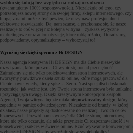
szybko się ładują bez względu na rodzaj urządzenia
(gwarantujemy 100% responsywności). Niezależnie od tego, czy
potrzebujesz nowej strony dla swojej firmy, sklepu internetowego, czy
bloga, z nami możesz być pewien, że otrzymasz profesjonalne i
efektowne rozwiązanie. Daj nam szansę, a przekonasz się, że nasze
realizacje to coś więcej niż kolejna witryna – zyskasz wytyczne
marketingowe oraz automatyzacje, które robią różnicę. Doradzamy,
podpowiadamy, optymalizujemy – wykorzystaj to!
Wyróżnij się dzięki specom z Hi DESIGN
Nasza agencja kreatywna Hi DESIGN ma dla Ciebie niezwykłe
rozwiązania, które pozwolą Ci wybić się ponad przeciętność.
Zajmujemy się nie tylko projektowaniem stron internetowych, ale
tworzymy prawdziwe dzieła sztuki online, które mogą pracować dla
Ciebie nawet wtedy, kiedy śpisz… Serio. Nasi specjaliści doskonale
rozumieją, jak ważne jest, aby Twoja strona internetowa była unikalna
i przyciągająca uwagę. Dzięki kreatywnym koncepcjom Zespołu
Agencji, Twoja witryna będzie miała
niepowtarzalny design
, który
zapadnie w pamięć odwiedzającym. Niezależnie od branży, w której
działasz, nasze projekty są dostosowane do realizacji Twoich celów
biznesowych. Pozwól nam stworzyć dla Ciebie stronę internetową,
która nie tylko oczaruje, ale także przyniesie Ci rozpoznawalność i w
konsekwencji sukces w świecie online. Rzuć wyzwanie konwencjom i
wybierz Hi DESIGN, aby wyróżnić się w swojej okolicy!