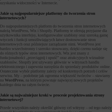
uzyskania widoczności w Internecie.
Jakie są najpopularniejsze platformy do tworzenia stron
internetowych?
Do najpopularniejszych platform do tworzenia stron internetowych
należą WordPress, Wix i Shopify. Platformy te oferują przyjazne dla
użytkownika interfejsy, konfigurowalne szablony oraz szeroką gamę
wtyczek i funkcji umożliwiających łatwe dostosowanie stron
internetowych oraz późniejsze zarządzanie nimi. WordPress jest
bardzo wszechstronny i szeroko stosowany, dzięki czemu nadaje się
do różnych typów stron internetowych. Wix jest znany z
funkcjonalności „przeciągnij i upuść” oraz atrakcyjnych wizualnie
szablonów. Shopify jest używany głównie w witrynach handlu
elektronicznego i zapewnia narzędzia do sprzedaży produktów online.
Ostatecznie wybór platformy zależy od konkretnych potrzeb i celów
serwisu. My – podobnie jak ogromna większość twórców – stawiamy
na
WordPress
, na którym powstaje najwięcej nowych projektów
każdego dnia na całym świecie.
Jakie są najważniejsze kroki w procesie projektowania strony
internetowej?
Przede wszystkim należy określić główny cel witryny – od tego należy