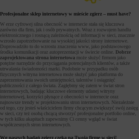
Profesjonalne sklep internetowy w mieście zgierz – must have?
W erze cyfrowej silna obecność w internecie stała się kluczowa
zarówno dla firm, jak i osób prywatnych. Wraz z rozwojem handlu
elektronicznego i rosnącą zależnością od informacji w sieci, znacznie
wzrosło zapotrzebowanie na wysokiej jakości strony internetowe.
Doprowadziło to do wzrostu znaczenia www, jako podstawowego
środka komunikacji oraz autoprezentacji w świecie online.
Dobrze
zaprojektowana strona internetowa
może służyć firmom jako
potężne narzędzie do przyciągania potencjalnych klientów, a także
utrwalania świadomości marki. Podobnie w przypadku osób
fizycznych witryna internetowa może służyć jako platforma do
zaprezentowania swoich umiejętności, talentów i osiągnięć
publiczności z całego świata. Zagłębmy się zatem w świat stron
internetowych, badając kluczowe elementy udanej witryny
internetowej, korzyści płynące z obecności w internecie oraz
najnowsze trendy w projektowaniu stron internetowych. Niezależnie
od tego, czy jesteś właścicielem firmy chcącym zwiększyć swój zasięg
w sieci, czy też osobą chcącą stworzyć profesjonalne portfolio online,
w tych kilku akapitach zapewnimy Ci cenny wgląd w świat
współczesnych stron internetowych.
Wg naszych badań zgierz czeka na Twoją firmę w sieci!