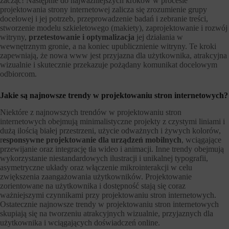
zacząć! Następnie do najważniejszych kroków w procesie
projektowania strony internetowej zalicza się zrozumienie grupy
docelowej i jej potrzeb, przeprowadzenie badań i zebranie treści,
stworzenie modelu szkieletowego (makiety), zaprojektowanie i rozwój
witryny,
przetestowanie i optymalizacja
jej działania w
wewnętrznym gronie, a na koniec upublicznienie witryny. Te kroki
zapewniają, że nowa www jest przyjazna dla użytkownika, atrakcyjna
wizualnie i skutecznie przekazuje pożądany komunikat docelowym
odbiorcom.
Jakie są najnowsze trendy w projektowaniu stron internetowych?
Niektóre z najnowszych trendów w projektowaniu stron
internetowych obejmują minimalistyczne projekty z czystymi liniami i
dużą ilością białej przestrzeni, użycie odważnych i żywych kolorów,
r
esponsywne projektowanie dla urządzeń mobilnych
, wciągające
przewijanie oraz integrację tła wideo i animacji. Inne trendy obejmują
wykorzystanie niestandardowych ilustracji i unikalnej typografii,
asymetryczne układy oraz włączenie mikrointerakcji w celu
zwiększenia zaangażowania użytkowników. Projektowanie
zorientowane na użytkownika i dostępność stają się coraz
ważniejszymi czynnikami przy projektowaniu stron internetowych.
Ostatecznie najnowsze trendy w projektowaniu stron internetowych
skupiają się na tworzeniu atrakcyjnych wizualnie, przyjaznych dla
użytkownika i wciągających doświadczeń online.