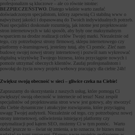
profesjonalizm są kluczowe – ale co równie istotne:
BEZPIECZEŃSTWO
. Dlatego właśnie warto zaufać
doświadczonym specjalistom, którzy zapewnią Ci stabilną www o
najwyższej jakości i dopasowaną do Twoich indywidualnych potrzeb.
Nasi specjaliści doskonale rozumieją, jak istotne jest projektowanie
stron internetowych w taki sposób, aby były one maksymalnym
wsparciem na drodze realizacji celów Twojej marki. Niezależnie od
tego, czy potrzebujesz strony firmowej, sklepu internetowego czy
platformy e-learningowej, jesteśmy tutaj, aby Ci pomóc. Zleć nam
budowę swojej nowej strony internetowej i pozwól nam wykreować
digitalną wizytówkę Twojego biznesu, która przyciągnie nowych i
pomoże utrzymać obecnych klientów. Zaufaj profesjonalistom i
powołaj do życia nowy projekt webowy pracujący dla ciebie 24h!
Zwiększ swoją obecność w sieci – gliwice czeka na Ciebie!
Zapraszamy do skorzystania z naszych usług, które pomogą Ci
zwiększyć swoją obecność w internecie od teraz! Nasz zespół
specjalistów od projektowania stron www jest gotowy, aby stworzyć
dla Ciebie dynamiczne i atrakcyjne rozwiązania, które przyciągną
uwagę Twojej audytorii. Niezależnie od tego, czy potrzebujesz nowej
strony internetowej, odświeżenia istniejącej platformy czy
optymalizacji pod kątem SEO, możemy Ci w tym pomóc. Warto
dodać jeszcze to – świat się zmienia, a to oznacza, że biznes musi
nadążać za tymi zmianami. Dlatego nasze projekty realizujemy w