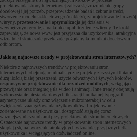
zacząć! Następnie do najważniejszych kroków w procesie
projektowania strony internetowej zalicza się zrozumienie grupy
docelowej i jej potrzeb, przeprowadzenie badań i zebranie treści,
stworzenie modelu szkieletowego (makiety), zaprojektowanie i rozwój
witryny,
przetestowanie i optymalizacja
jej działania w
wewnętrznym gronie, a na koniec upublicznienie witryny. Te kroki
zapewniają, że nowa www jest przyjazna dla użytkownika, atrakcyjna
wizualnie i skutecznie przekazuje pożądany komunikat docelowym
odbiorcom.
Jakie są najnowsze trendy w projektowaniu stron internetowych?
Niektóre z najnowszych trendów w projektowaniu stron
internetowych obejmują minimalistyczne projekty z czystymi liniami i
dużą ilością białej przestrzeni, użycie odważnych i żywych kolorów,
r
esponsywne projektowanie dla urządzeń mobilnych
, wciągające
przewijanie oraz integrację tła wideo i animacji. Inne trendy obejmują
wykorzystanie niestandardowych ilustracji i unikalnej typografii,
asymetryczne układy oraz włączenie mikrointerakcji w celu
zwiększenia zaangażowania użytkowników. Projektowanie
zorientowane na użytkownika i dostępność stają się coraz
ważniejszymi czynnikami przy projektowaniu stron internetowych.
Ostatecznie najnowsze trendy w projektowaniu stron internetowych
skupiają się na tworzeniu atrakcyjnych wizualnie, przyjaznych dla
użytkownika i wciągających doświadczeń online.