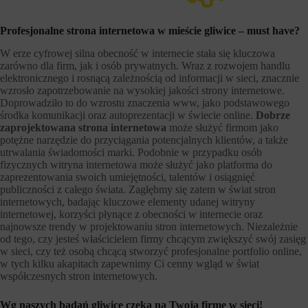
Profesjonalne strona internetowa w mieście gliwice – must have?
W erze cyfrowej silna obecność w internecie stała się kluczowa
zarówno dla firm, jak i osób prywatnych. Wraz z rozwojem handlu
elektronicznego i rosnącą zależnością od informacji w sieci, znacznie
wzrosło zapotrzebowanie na wysokiej jakości strony internetowe.
Doprowadziło to do wzrostu znaczenia www, jako podstawowego
środka komunikacji oraz autoprezentacji w świecie online.
Dobrze
zaprojektowana strona internetowa
może służyć firmom jako
potężne narzędzie do przyciągania potencjalnych klientów, a także
utrwalania świadomości marki. Podobnie w przypadku osób
fizycznych witryna internetowa może służyć jako platforma do
zaprezentowania swoich umiejętności, talentów i osiągnięć
publiczności z całego świata. Zagłębmy się zatem w świat stron
internetowych, badając kluczowe elementy udanej witryny
internetowej, korzyści płynące z obecności w internecie oraz
najnowsze trendy w projektowaniu stron internetowych. Niezależnie
od tego, czy jesteś właścicielem firmy chcącym zwiększyć swój zasięg
w sieci, czy też osobą chcącą stworzyć profesjonalne portfolio online,
w tych kilku akapitach zapewnimy Ci cenny wgląd w świat
współczesnych stron internetowych.
Wg naszych badań gliwice czeka na Twoją firmę w sieci!