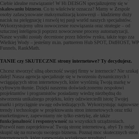
Ciebie idealne rozwiązanie! W Hi DEISGN specjalizujemy się w
skalowaniu biznesu
. Co to właściwie oznacza? Mamy w Zespole
osoby zafascynowane maksymalizacją konwersji – kładziemy duży
nacisk na pielęgnację i rozwój tej pasji wsród naszych specjalistów.
Wykorzystujemy ultra nowoczesne rozwiązania oraz strategie – od
sztucznej inteligencji poprzez nowoczesne procesy automatyzacji.
Nasze wysiłki zostały decenione przez liderów rynku, także tego zza
Wielkiej Wody – jesteśmy m.in. partnerem Hub SPOT, DidHOST, WP
Funnels, RankMath.
TANIE czy SKUTECZNE strony internetowe? Ty decydujesz.
Chcesz stworzyć silną obecność swojej firmy w internecie? Nie szukaj
dalej! Nasza agencja specjalizuje się w tworzeniu dynamicznych i
wciągających stron internetowych, które wyróżnią Twoją markę w
cyfrowym tłumie. Dzięki naszemu doświadczonemu zespołowi
projektantów i programistów posiadamy wiedzę niezbędną do
stworzenia unikalnego projektu, który odzwierciedli istotę Twojej
marki i przyciągnie uwagę odwiedzających. Wykorzystując najnowsze
trendy i technologie w projektowaniu stron internetowych oraz triki
marketingowe, zapewniamy nie tylko estetykę, ale także
funkcjonalność i responsywność
na wszystkich urządzeniach.
Pozwól nam zaprojektować Twoją stronę internetową, abyś Ty mógł
skupić się na rozwoju swojego biznesu. Poznaj moc skutecznych stron
internetowych, które zapewniają wyjątkowe rezultaty!