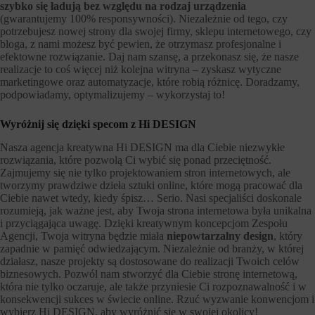
szybko się ładują bez względu na rodzaj urządzenia
(gwarantujemy 100% responsywności). Niezależnie od tego, czy
potrzebujesz nowej strony dla swojej firmy, sklepu internetowego, czy
bloga, z nami możesz być pewien, że otrzymasz profesjonalne i
efektowne rozwiązanie. Daj nam szansę, a przekonasz się, że nasze
realizacje to coś więcej niż kolejna witryna – zyskasz wytyczne
marketingowe oraz automatyzacje, które robią różnicę. Doradzamy,
podpowiadamy, optymalizujemy – wykorzystaj to!
Wyróżnij się dzięki specom z Hi DESIGN
Nasza agencja kreatywna Hi DESIGN ma dla Ciebie niezwykłe
rozwiązania, które pozwolą Ci wybić się ponad przeciętność.
Zajmujemy się nie tylko projektowaniem stron internetowych, ale
tworzymy prawdziwe dzieła sztuki online, które mogą pracować dla
Ciebie nawet wtedy, kiedy śpisz… Serio. Nasi specjaliści doskonale
rozumieją, jak ważne jest, aby Twoja strona internetowa była unikalna
i przyciągająca uwagę. Dzięki kreatywnym koncepcjom Zespołu
Agencji, Twoja witryna będzie miała
niepowtarzalny design
, który
zapadnie w pamięć odwiedzającym. Niezależnie od branży, w której
działasz, nasze projekty są dostosowane do realizacji Twoich celów
biznesowych. Pozwól nam stworzyć dla Ciebie stronę internetową,
która nie tylko oczaruje, ale także przyniesie Ci rozpoznawalność i w
konsekwencji sukces w świecie online. Rzuć wyzwanie konwencjom i
wybierz Hi DESIGN, aby wyróżnić się w swojej okolicy!