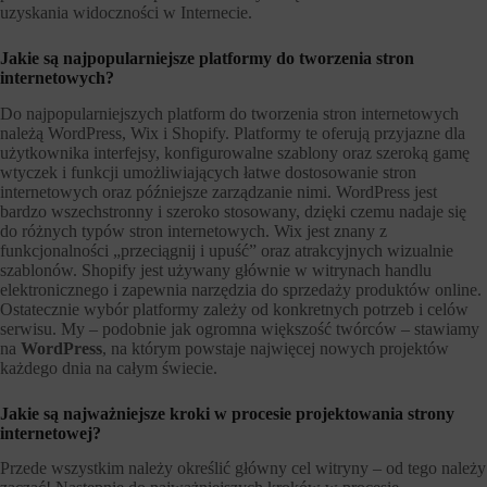
uzyskania widoczności w Internecie.
Jakie są najpopularniejsze platformy do tworzenia stron
internetowych?
Do najpopularniejszych platform do tworzenia stron internetowych
należą WordPress, Wix i Shopify. Platformy te oferują przyjazne dla
użytkownika interfejsy, konfigurowalne szablony oraz szeroką gamę
wtyczek i funkcji umożliwiających łatwe dostosowanie stron
internetowych oraz późniejsze zarządzanie nimi. WordPress jest
bardzo wszechstronny i szeroko stosowany, dzięki czemu nadaje się
do różnych typów stron internetowych. Wix jest znany z
funkcjonalności „przeciągnij i upuść” oraz atrakcyjnych wizualnie
szablonów. Shopify jest używany głównie w witrynach handlu
elektronicznego i zapewnia narzędzia do sprzedaży produktów online.
Ostatecznie wybór platformy zależy od konkretnych potrzeb i celów
serwisu. My – podobnie jak ogromna większość twórców – stawiamy
na
WordPress
, na którym powstaje najwięcej nowych projektów
każdego dnia na całym świecie.
Jakie są najważniejsze kroki w procesie projektowania strony
internetowej?
Przede wszystkim należy określić główny cel witryny – od tego należy