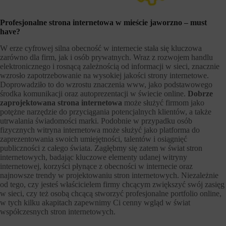
Profesjonalne strona internetowa w mieście jaworzno – must
have?
W erze cyfrowej silna obecność w internecie stała się kluczowa
zarówno dla firm, jak i osób prywatnych. Wraz z rozwojem handlu
elektronicznego i rosnącą zależnością od informacji w sieci, znacznie
wzrosło zapotrzebowanie na wysokiej jakości strony internetowe.
Doprowadziło to do wzrostu znaczenia www, jako podstawowego
środka komunikacji oraz autoprezentacji w świecie online.
Dobrze
zaprojektowana strona internetowa
może służyć firmom jako
potężne narzędzie do przyciągania potencjalnych klientów, a także
utrwalania świadomości marki. Podobnie w przypadku osób
fizycznych witryna internetowa może służyć jako platforma do
zaprezentowania swoich umiejętności, talentów i osiągnięć
publiczności z całego świata. Zagłębmy się zatem w świat stron
internetowych, badając kluczowe elementy udanej witryny
internetowej, korzyści płynące z obecności w internecie oraz
najnowsze trendy w projektowaniu stron internetowych. Niezależnie
od tego, czy jesteś właścicielem firmy chcącym zwiększyć swój zasięg
w sieci, czy też osobą chcącą stworzyć profesjonalne portfolio online,
w tych kilku akapitach zapewnimy Ci cenny wgląd w świat
współczesnych stron internetowych.