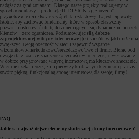
nadążać za tymi zmianami. Dlatego nasze projekty realizujemy w
sposób modułowy – produkcje Hi DESIGN są „z urzędu”
przygotowane na dalszy rozwój i/lub rozbudowę. To jest naprawdę
istotne, aby zachować fundamenty, które w sposób elastyczny
pozwolą dostosować ofertę do zmieniających się dynamicznie potrzeb
klientów – zero ograniczeń. Podsumowując
siłą dobrze
zaprojektowanej witryny internetowej
jest sposób, w jaki może ona
zwiększyć Twoją obecność w sieci i zapewnić wsparcie
wizerunkowo/marketingowo/sprzedażowe Twojej firmie. Biorąc pod
uwagę stale rosnące znaczenie obecności w internecie, inwestowanie
w dobrze przygotowaną witrynę internetową ma kluczowe znaczenie.
Więc nie czekaj dłużej, zrób pierwszy krok w tym kierunku i już dziś
stwórz piękną, funkcjonalną stronę internetową dla swojej firmy!
FAQ
Jakie są najważniejsze elementy skutecznej strony internetowej?
Bezpieczeństwo – od tego należy zacząć (proces ten rozpoczynamy