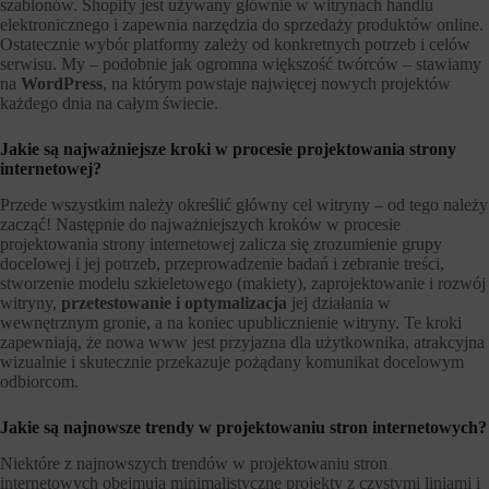
szablonów. Shopify jest używany głównie w witrynach handlu
elektronicznego i zapewnia narzędzia do sprzedaży produktów online.
Ostatecznie wybór platformy zależy od konkretnych potrzeb i celów
serwisu. My – podobnie jak ogromna większość twórców – stawiamy
na
WordPress
, na którym powstaje najwięcej nowych projektów
każdego dnia na całym świecie.
Jakie są najważniejsze kroki w procesie projektowania strony
internetowej?
Przede wszystkim należy określić główny cel witryny – od tego należy
zacząć! Następnie do najważniejszych kroków w procesie
projektowania strony internetowej zalicza się zrozumienie grupy
docelowej i jej potrzeb, przeprowadzenie badań i zebranie treści,
stworzenie modelu szkieletowego (makiety), zaprojektowanie i rozwój
witryny,
przetestowanie i optymalizacja
jej działania w
wewnętrznym gronie, a na koniec upublicznienie witryny. Te kroki
zapewniają, że nowa www jest przyjazna dla użytkownika, atrakcyjna
wizualnie i skutecznie przekazuje pożądany komunikat docelowym
odbiorcom.
Jakie są najnowsze trendy w projektowaniu stron internetowych?
Niektóre z najnowszych trendów w projektowaniu stron
internetowych obejmują minimalistyczne projekty z czystymi liniami i