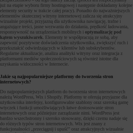
już na etapie wyboru firmy hostingowej i następnie dokładamy kolejne
elementy security w trakcie całej pracy). Ponadto do najważniejszych
elementów skutecznej witryny internetowej zalicza się atrakcyjny
wizualnie projekt, przyjazną dla użytkownika nawigację, trafne i
angażujące treści, jasne wezwania do działania, prędkość ładowania,
responsywność na urządzeniach mobilnych i
optymalizację pod
kątem wyszukiwarek
. Elementy te współpracują ze sobą, aby
zapewnić pozytywne doświadczenia użytkownika, zwiększyć ruch i
przekształcić odwiedzających w klientów lub subskrybentów.
Regularne aktualizacje, analiza analityki witryny oraz integracja z
platformami mediów społecznościowych są również istotne dla
uzyskania widoczności w Internecie.
Jakie są najpopularniejsze platformy do tworzenia stron
internetowych?
Do najpopularniejszych platform do tworzenia stron internetowych
należą WordPress, Wix i Shopify. Platformy te oferują przyjazne dla
użytkownika interfejsy, konfigurowalne szablony oraz szeroką gamę
wtyczek i funkcji umożliwiających łatwe dostosowanie stron
internetowych oraz późniejsze zarządzanie nimi. WordPress jest
bardzo wszechstronny i szeroko stosowany, dzięki czemu nadaje się
do różnych typów stron internetowych. Wix jest znany z
funkcjonalności „przeciągnij i upuść” oraz atrakcyjnych wizualnie