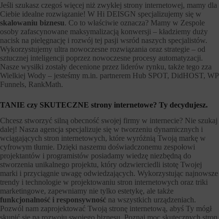
Jeśli szukasz czegoś więcej niż zwykłej strony internetowej, mamy dla
Ciebie idealne rozwiązanie! W Hi DEISGN specjalizujemy się w
skalowaniu biznesu
. Co to właściwie oznacza? Mamy w Zespole
osoby zafascynowane maksymalizacją konwersji – kładziemy duży
nacisk na pielęgnację i rozwój tej pasji wsród naszych specjalistów.
Wykorzystujemy ultra nowoczesne rozwiązania oraz strategie – od
sztucznej inteligencji poprzez nowoczesne procesy automatyzacji.
Nasze wysiłki zostały decenione przez liderów rynku, także tego zza
Wielkiej Wody – jesteśmy m.in. partnerem Hub SPOT, DidHOST, WP
Funnels, RankMath.
TANIE czy SKUTECZNE strony internetowe? Ty decydujesz.
Chcesz stworzyć silną obecność swojej firmy w internecie? Nie szukaj
dalej! Nasza agencja specjalizuje się w tworzeniu dynamicznych i
wciągających stron internetowych, które wyróżnią Twoją markę w
cyfrowym tłumie. Dzięki naszemu doświadczonemu zespołowi
projektantów i programistów posiadamy wiedzę niezbędną do
stworzenia unikalnego projektu, który odzwierciedli istotę Twojej
marki i przyciągnie uwagę odwiedzających. Wykorzystując najnowsze
trendy i technologie w projektowaniu stron internetowych oraz triki
marketingowe, zapewniamy nie tylko estetykę, ale także
funkcjonalność i responsywność
na wszystkich urządzeniach.
Pozwól nam zaprojektować Twoją stronę internetową, abyś Ty mógł
skupić się na rozwoju swojego biznesu. Poznaj moc skutecznych stron