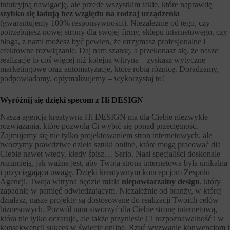
intuicyjną nawigację, ale przede wszystkim takie, które naprawdę
szybko się ładują bez względu na rodzaj urządzenia
(gwarantujemy 100% responsywności). Niezależnie od tego, czy
potrzebujesz nowej strony dla swojej firmy, sklepu internetowego, czy
bloga, z nami możesz być pewien, że otrzymasz profesjonalne i
efektowne rozwiązanie. Daj nam szansę, a przekonasz się, że nasze
realizacje to coś więcej niż kolejna witryna – zyskasz wytyczne
marketingowe oraz automatyzacje, które robią różnicę. Doradzamy,
podpowiadamy, optymalizujemy – wykorzystaj to!
Wyróżnij się dzięki specom z Hi DESIGN
Nasza agencja kreatywna Hi DESIGN ma dla Ciebie niezwykłe
rozwiązania, które pozwolą Ci wybić się ponad przeciętność.
Zajmujemy się nie tylko projektowaniem stron internetowych, ale
tworzymy prawdziwe dzieła sztuki online, które mogą pracować dla
Ciebie nawet wtedy, kiedy śpisz… Serio. Nasi specjaliści doskonale
rozumieją, jak ważne jest, aby Twoja strona internetowa była unikalna
i przyciągająca uwagę. Dzięki kreatywnym koncepcjom Zespołu
Agencji, Twoja witryna będzie miała
niepowtarzalny design
, który
zapadnie w pamięć odwiedzającym. Niezależnie od branży, w której
działasz, nasze projekty są dostosowane do realizacji Twoich celów
biznesowych. Pozwól nam stworzyć dla Ciebie stronę internetową,
która nie tylko oczaruje, ale także przyniesie Ci rozpoznawalność i w
konsekwencji sukces w świecie online. Rzuć wyzwanie konwencjom i