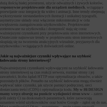
dużą ilością białej przestrzeni, użycie odważnych i żywych kolorów,
r
esponsywne projektowanie dla urządzeń mobilnych
, wciągające
przewijanie oraz integrację tła wideo i animacji. Inne trendy obejmują
wykorzystanie niestandardowych ilustracji i unikalnej typografii,
asymetryczne układy oraz włączenie mikrointerakcji w celu
zwiększenia zaangażowania użytkowników. Projektowanie
zorientowane na użytkownika i dostępność stają się coraz
ważniejszymi czynnikami przy projektowaniu stron internetowych.
Ostatecznie najnowsze trendy w projektowaniu stron internetowych
skupiają się na tworzeniu atrakcyjnych wizualnie, przyjaznych dla
użytkownika i wciągających doświadczeń online.
Jakie są najważniejsze czynniki wpływające na szybkość
ładowania strony internetowej?
Najważniejszymi czynnikami wpływającymi na szybkość ładowania
strony internetowej są czas reakcji serwera, rozmiar strony i jej
zawartości, liczba żądań HTTP oraz optymalizacja obrazów, a także
pozostałych plików. Ponadto na szybkość ładowania mogą również
wpływać takie czynniki, jak użycie pamięci podręcznej, sieci
dostarczania treści (CDN) i optymalizacja kodu.
My w Hi DESIGN
mamy wręcz obsesję na punkcie wydajności stron www
– zatem
jeśli zależy Ci na doskonałych parametrach, które zaowocują
uznaniem wśród użytkowników oraz botów Google – zgłoś się do nas.
Masz wątpliwości? Okay – rozumiemy – może zatem sprawdź