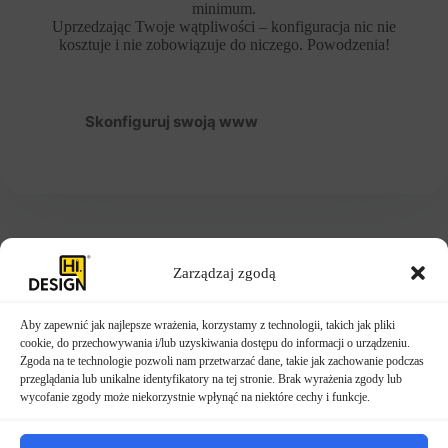
minimum.
Uprzedzając Twoje wątpliwości – konfiguracja nic nie
kosztuje i nie zobowiązuje do niczego. Powodzenia!
Skonfiguruj swoją www
A jeśli potrzebujesz wsparcia umów się na konsultacje z naszym
specjalistą – w tym celu
kliknij TU
Zarządzaj zgodą
Aby zapewnić jak najlepsze wrażenia, korzystamy z technologii, takich jak pliki
cookie, do przechowywania i/lub uzyskiwania dostępu do informacji o urządzeniu.
Zgoda na te technologie pozwoli nam przetwarzać dane, takie jak zachowanie podczas
przeglądania lub unikalne identyfikatory na tej stronie. Brak wyrażenia zgody lub
wycofanie zgody może niekorzystnie wpłynąć na niektóre cechy i funkcje.