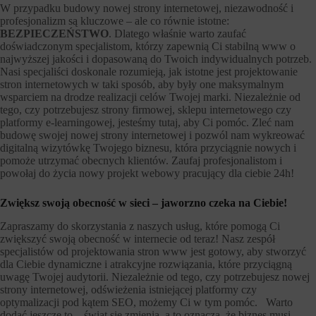
W przypadku budowy nowej strony internetowej, niezawodność i
profesjonalizm są kluczowe – ale co równie istotne:
BEZPIECZEŃSTWO
. Dlatego właśnie warto zaufać
doświadczonym specjalistom, którzy zapewnią Ci stabilną www o
najwyższej jakości i dopasowaną do Twoich indywidualnych potrzeb.
Nasi specjaliści doskonale rozumieją, jak istotne jest projektowanie
stron internetowych w taki sposób, aby były one maksymalnym
wsparciem na drodze realizacji celów Twojej marki. Niezależnie od
tego, czy potrzebujesz strony firmowej, sklepu internetowego czy
platformy e-learningowej, jesteśmy tutaj, aby Ci pomóc. Zleć nam
budowę swojej nowej strony internetowej i pozwól nam wykreować
digitalną wizytówkę Twojego biznesu, która przyciągnie nowych i
pomoże utrzymać obecnych klientów. Zaufaj profesjonalistom i
powołaj do życia nowy projekt webowy pracujący dla ciebie 24h!
Zwiększ swoją obecność w sieci – jaworzno czeka na Ciebie!
Zapraszamy do skorzystania z naszych usług, które pomogą Ci
zwiększyć swoją obecność w internecie od teraz! Nasz zespół
specjalistów od projektowania stron www jest gotowy, aby stworzyć
dla Ciebie dynamiczne i atrakcyjne rozwiązania, które przyciągną
uwagę Twojej audytorii. Niezależnie od tego, czy potrzebujesz nowej
strony internetowej, odświeżenia istniejącej platformy czy
optymalizacji pod kątem SEO, możemy Ci w tym pomóc. Warto
dodać jeszcze to – świat się zmienia, a to oznacza, że biznes musi