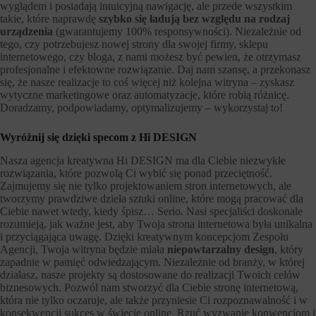
wyglądem i posiadają intuicyjną nawigację, ale przede wszystkim
takie, które naprawdę
szybko się ładują bez względu na rodzaj
urządzenia
(gwarantujemy 100% responsywności). Niezależnie od
tego, czy potrzebujesz nowej strony dla swojej firmy, sklepu
internetowego, czy bloga, z nami możesz być pewien, że otrzymasz
profesjonalne i efektowne rozwiązanie. Daj nam szansę, a przekonasz
się, że nasze realizacje to coś więcej niż kolejna witryna – zyskasz
wytyczne marketingowe oraz automatyzacje, które robią różnicę.
Doradzamy, podpowiadamy, optymalizujemy – wykorzystaj to!
Wyróżnij się dzięki specom z Hi DESIGN
Nasza agencja kreatywna Hi DESIGN ma dla Ciebie niezwykłe
rozwiązania, które pozwolą Ci wybić się ponad przeciętność.
Zajmujemy się nie tylko projektowaniem stron internetowych, ale
tworzymy prawdziwe dzieła sztuki online, które mogą pracować dla
Ciebie nawet wtedy, kiedy śpisz… Serio. Nasi specjaliści doskonale
rozumieją, jak ważne jest, aby Twoja strona internetowa była unikalna
i przyciągająca uwagę. Dzięki kreatywnym koncepcjom Zespołu
Agencji, Twoja witryna będzie miała
niepowtarzalny design
, który
zapadnie w pamięć odwiedzającym. Niezależnie od branży, w której
działasz, nasze projekty są dostosowane do realizacji Twoich celów
biznesowych. Pozwól nam stworzyć dla Ciebie stronę internetową,
która nie tylko oczaruje, ale także przyniesie Ci rozpoznawalność i w
konsekwencji sukces w świecie online. Rzuć wyzwanie konwencjom i