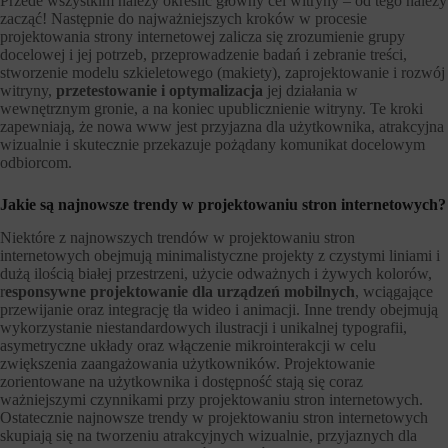
Przede wszystkim należy określić główny cel witryny – od tego należy
zacząć! Następnie do najważniejszych kroków w procesie
projektowania strony internetowej zalicza się zrozumienie grupy
docelowej i jej potrzeb, przeprowadzenie badań i zebranie treści,
stworzenie modelu szkieletowego (makiety), zaprojektowanie i rozwój
witryny,
przetestowanie i optymalizacja
jej działania w
wewnętrznym gronie, a na koniec upublicznienie witryny. Te kroki
zapewniają, że nowa www jest przyjazna dla użytkownika, atrakcyjna
wizualnie i skutecznie przekazuje pożądany komunikat docelowym
odbiorcom.
Jakie są najnowsze trendy w projektowaniu stron internetowych?
Niektóre z najnowszych trendów w projektowaniu stron
internetowych obejmują minimalistyczne projekty z czystymi liniami i
dużą ilością białej przestrzeni, użycie odważnych i żywych kolorów,
r
esponsywne projektowanie dla urządzeń mobilnych
, wciągające
przewijanie oraz integrację tła wideo i animacji. Inne trendy obejmują
wykorzystanie niestandardowych ilustracji i unikalnej typografii,
asymetryczne układy oraz włączenie mikrointerakcji w celu
zwiększenia zaangażowania użytkowników. Projektowanie
zorientowane na użytkownika i dostępność stają się coraz
ważniejszymi czynnikami przy projektowaniu stron internetowych.
Ostatecznie najnowsze trendy w projektowaniu stron internetowych
skupiają się na tworzeniu atrakcyjnych wizualnie, przyjaznych dla