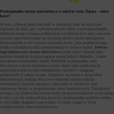
Profesjonalne strona internetowa w mieście ruda Śląska – must
have?
W erze cyfrowej silna obecność w internecie stała się kluczowa
zarówno dla firm, jak i osób prywatnych. Wraz z rozwojem handlu
elektronicznego i rosnącą zależnością od informacji w sieci, znacznie
wzrosło zapotrzebowanie na wysokiej jakości strony internetowe.
Doprowadziło to do wzrostu znaczenia www, jako podstawowego
środka komunikacji oraz autoprezentacji w świecie online.
Dobrze
zaprojektowana strona internetowa
może służyć firmom jako
potężne narzędzie do przyciągania potencjalnych klientów, a także
utrwalania świadomości marki. Podobnie w przypadku osób
fizycznych witryna internetowa może służyć jako platforma do
zaprezentowania swoich umiejętności, talentów i osiągnięć
publiczności z całego świata. Zagłębmy się zatem w świat stron
internetowych, badając kluczowe elementy udanej witryny
internetowej, korzyści płynące z obecności w internecie oraz
najnowsze trendy w projektowaniu stron internetowych. Niezależnie
od tego, czy jesteś właścicielem firmy chcącym zwiększyć swój zasięg
w sieci, czy też osobą chcącą stworzyć profesjonalne portfolio online,
w tych kilku akapitach zapewnimy Ci cenny wgląd w świat
współczesnych stron internetowych.