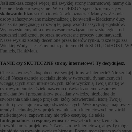
Jeśli szukasz czegoś więcej niż zwykłej strony internetowej, mamy dla
Ciebie idealne rozwiązanie! W Hi DEISGN specjalizujemy się w
skalowaniu biznesu
. Co to właściwie oznacza? Mamy w Zespole
osoby zafascynowane maksymalizacją konwersji – kładziemy duży
nacisk na pielęgnację i rozwój tej pasji wsród naszych specjalistów.
Wykorzystujemy ultra nowoczesne rozwiązania oraz strategie – od
sztucznej inteligencji poprzez nowoczesne procesy automatyzacji.
Nasze wysiłki zostały decenione przez liderów rynku, także tego zza
Wielkiej Wody – jesteśmy m.in. partnerem Hub SPOT, DidHOST, WP
Funnels, RankMath.
TANIE czy SKUTECZNE strony internetowe? Ty decydujesz.
Chcesz stworzyć silną obecność swojej firmy w internecie? Nie szukaj
dalej! Nasza agencja specjalizuje się w tworzeniu dynamicznych i
wciągających stron internetowych, które wyróżnią Twoją markę w
cyfrowym tłumie. Dzięki naszemu doświadczonemu zespołowi
projektantów i programistów posiadamy wiedzę niezbędną do
stworzenia unikalnego projektu, który odzwierciedli istotę Twojej
marki i przyciągnie uwagę odwiedzających. Wykorzystując najnowsze
trendy i technologie w projektowaniu stron internetowych oraz triki
marketingowe, zapewniamy nie tylko estetykę, ale także
funkcjonalność i responsywność
na wszystkich urządzeniach.
Pozwól nam zaprojektować Twoją stronę internetową, abyś Ty mógł
skupić się na rozwoju swojego biznesu. Poznaj moc skutecznych stron