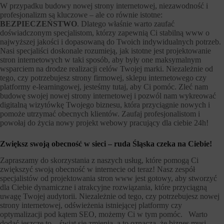
W przypadku budowy nowej strony internetowej, niezawodność i
profesjonalizm są kluczowe – ale co równie istotne:
BEZPIECZEŃSTWO
. Dlatego właśnie warto zaufać
doświadczonym specjalistom, którzy zapewnią Ci stabilną www o
najwyższej jakości i dopasowaną do Twoich indywidualnych potrzeb.
Nasi specjaliści doskonale rozumieją, jak istotne jest projektowanie
stron internetowych w taki sposób, aby były one maksymalnym
wsparciem na drodze realizacji celów Twojej marki. Niezależnie od
tego, czy potrzebujesz strony firmowej, sklepu internetowego czy
platformy e-learningowej, jesteśmy tutaj, aby Ci pomóc. Zleć nam
budowę swojej nowej strony internetowej i pozwól nam wykreować
digitalną wizytówkę Twojego biznesu, która przyciągnie nowych i
pomoże utrzymać obecnych klientów. Zaufaj profesjonalistom i
powołaj do życia nowy projekt webowy pracujący dla ciebie 24h!
Zwiększ swoją obecność w sieci – ruda Śląska czeka na Ciebie!
Zapraszamy do skorzystania z naszych usług, które pomogą Ci
zwiększyć swoją obecność w internecie od teraz! Nasz zespół
specjalistów od projektowania stron www jest gotowy, aby stworzyć
dla Ciebie dynamiczne i atrakcyjne rozwiązania, które przyciągną
uwagę Twojej audytorii. Niezależnie od tego, czy potrzebujesz nowej
strony internetowej, odświeżenia istniejącej platformy czy
optymalizacji pod kątem SEO, możemy Ci w tym pomóc. Warto
dodać jeszcze to – świat się zmienia, a to oznacza, że biznes musi