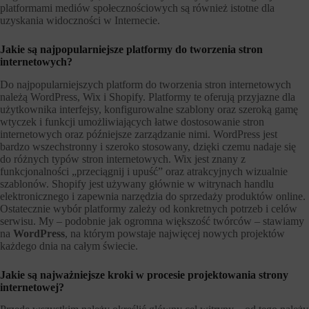
platformami mediów społecznościowych są również istotne dla
uzyskania widoczności w Internecie.
Jakie są najpopularniejsze platformy do tworzenia stron
internetowych?
Do najpopularniejszych platform do tworzenia stron internetowych
należą WordPress, Wix i Shopify. Platformy te oferują przyjazne dla
użytkownika interfejsy, konfigurowalne szablony oraz szeroką gamę
wtyczek i funkcji umożliwiających łatwe dostosowanie stron
internetowych oraz późniejsze zarządzanie nimi. WordPress jest
bardzo wszechstronny i szeroko stosowany, dzięki czemu nadaje się
do różnych typów stron internetowych. Wix jest znany z
funkcjonalności „przeciągnij i upuść” oraz atrakcyjnych wizualnie
szablonów. Shopify jest używany głównie w witrynach handlu
elektronicznego i zapewnia narzędzia do sprzedaży produktów online.
Ostatecznie wybór platformy zależy od konkretnych potrzeb i celów
serwisu. My – podobnie jak ogromna większość twórców – stawiamy
na
WordPress
, na którym powstaje najwięcej nowych projektów
każdego dnia na całym świecie.
Jakie są najważniejsze kroki w procesie projektowania strony
internetowej?