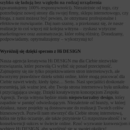
szybko się ładują bez względu na rodzaj urządzenia
(gwarantujemy 100% responsywności). Niezależnie od tego, czy
potrzebujesz nowej strony dla swojej firmy, sklepu internetowego, czy
bloga, z nami możesz być pewien, że otrzymasz profesjonalne i
efektowne rozwiązanie. Daj nam szansę, a przekonasz się, że nasze
realizacje to coś więcej niż kolejna witryna – zyskasz wytyczne
marketingowe oraz automatyzacje, które robią różnicę. Doradzamy,
podpowiadamy, optymalizujemy – wykorzystaj to!
Wyróżnij się dzięki specom z Hi DESIGN
Nasza agencja kreatywna Hi DESIGN ma dla Ciebie niezwykłe
rozwiązania, które pozwolą Ci wybić się ponad przeciętność.
Zajmujemy się nie tylko projektowaniem stron internetowych, ale
tworzymy prawdziwe dzieła sztuki online, które mogą pracować dla
Ciebie nawet wtedy, kiedy śpisz… Serio. Nasi specjaliści doskonale
rozumieją, jak ważne jest, aby Twoja strona internetowa była unikalna
i przyciągająca uwagę. Dzięki kreatywnym koncepcjom Zespołu
Agencji, Twoja witryna będzie miała
niepowtarzalny design
, który
zapadnie w pamięć odwiedzającym. Niezależnie od branży, w której
działasz, nasze projekty są dostosowane do realizacji Twoich celów
biznesowych. Pozwól nam stworzyć dla Ciebie stronę internetową,
która nie tylko oczaruje, ale także przyniesie Ci rozpoznawalność i w
konsekwencji sukces w świecie online. Rzuć wyzwanie konwencjom i
wybierz Hi DESIGN, aby wyróżnić się w swojej okolicy!