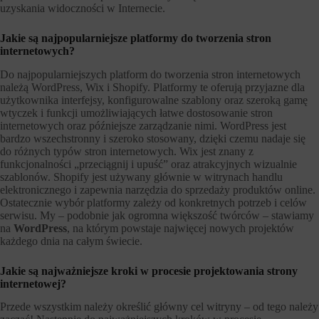
uzyskania widoczności w Internecie.
Jakie są najpopularniejsze platformy do tworzenia stron
internetowych?
Do najpopularniejszych platform do tworzenia stron internetowych
należą WordPress, Wix i Shopify. Platformy te oferują przyjazne dla
użytkownika interfejsy, konfigurowalne szablony oraz szeroką gamę
wtyczek i funkcji umożliwiających łatwe dostosowanie stron
internetowych oraz późniejsze zarządzanie nimi. WordPress jest
bardzo wszechstronny i szeroko stosowany, dzięki czemu nadaje się
do różnych typów stron internetowych. Wix jest znany z
funkcjonalności „przeciągnij i upuść” oraz atrakcyjnych wizualnie
szablonów. Shopify jest używany głównie w witrynach handlu
elektronicznego i zapewnia narzędzia do sprzedaży produktów online.
Ostatecznie wybór platformy zależy od konkretnych potrzeb i celów
serwisu. My – podobnie jak ogromna większość twórców – stawiamy
na
WordPress
, na którym powstaje najwięcej nowych projektów
każdego dnia na całym świecie.
Jakie są najważniejsze kroki w procesie projektowania strony
internetowej?
Przede wszystkim należy określić główny cel witryny – od tego należy