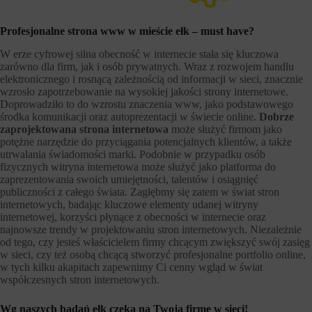
Profesjonalne strona www w mieście ełk – must have?
W erze cyfrowej silna obecność w internecie stała się kluczowa
zarówno dla firm, jak i osób prywatnych. Wraz z rozwojem handlu
elektronicznego i rosnącą zależnością od informacji w sieci, znacznie
wzrosło zapotrzebowanie na wysokiej jakości strony internetowe.
Doprowadziło to do wzrostu znaczenia www, jako podstawowego
środka komunikacji oraz autoprezentacji w świecie online.
Dobrze
zaprojektowana strona internetowa
może służyć firmom jako
potężne narzędzie do przyciągania potencjalnych klientów, a także
utrwalania świadomości marki. Podobnie w przypadku osób
fizycznych witryna internetowa może służyć jako platforma do
zaprezentowania swoich umiejętności, talentów i osiągnięć
publiczności z całego świata. Zagłębmy się zatem w świat stron
internetowych, badając kluczowe elementy udanej witryny
internetowej, korzyści płynące z obecności w internecie oraz
najnowsze trendy w projektowaniu stron internetowych. Niezależnie
od tego, czy jesteś właścicielem firmy chcącym zwiększyć swój zasięg
w sieci, czy też osobą chcącą stworzyć profesjonalne portfolio online,
w tych kilku akapitach zapewnimy Ci cenny wgląd w świat
współczesnych stron internetowych.
Wg naszych badań ełk czeka na Twoją firmę w sieci!