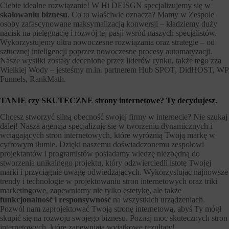
Ciebie idealne rozwiązanie! W Hi DEISGN specjalizujemy się w
skalowaniu biznesu
. Co to właściwie oznacza? Mamy w Zespole
osoby zafascynowane maksymalizacją konwersji – kładziemy duży
nacisk na pielęgnację i rozwój tej pasji wsród naszych specjalistów.
Wykorzystujemy ultra nowoczesne rozwiązania oraz strategie – od
sztucznej inteligencji poprzez nowoczesne procesy automatyzacji.
Nasze wysiłki zostały decenione przez liderów rynku, także tego zza
Wielkiej Wody – jesteśmy m.in. partnerem Hub SPOT, DidHOST, WP
Funnels, RankMath.
TANIE czy SKUTECZNE strony internetowe? Ty decydujesz.
Chcesz stworzyć silną obecność swojej firmy w internecie? Nie szukaj
dalej! Nasza agencja specjalizuje się w tworzeniu dynamicznych i
wciągających stron internetowych, które wyróżnią Twoją markę w
cyfrowym tłumie. Dzięki naszemu doświadczonemu zespołowi
projektantów i programistów posiadamy wiedzę niezbędną do
stworzenia unikalnego projektu, który odzwierciedli istotę Twojej
marki i przyciągnie uwagę odwiedzających. Wykorzystując najnowsze
trendy i technologie w projektowaniu stron internetowych oraz triki
marketingowe, zapewniamy nie tylko estetykę, ale także
funkcjonalność i responsywność
na wszystkich urządzeniach.
Pozwól nam zaprojektować Twoją stronę internetową, abyś Ty mógł
skupić się na rozwoju swojego biznesu. Poznaj moc skutecznych stron
internetowych, które zapewniają wyjątkowe rezultaty!