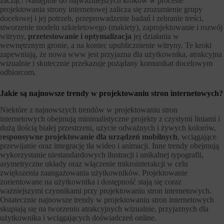
zacząć! Następnie do najważniejszych kroków w procesie
projektowania strony internetowej zalicza się zrozumienie grupy
docelowej i jej potrzeb, przeprowadzenie badań i zebranie treści,
stworzenie modelu szkieletowego (makiety), zaprojektowanie i rozwój
witryny,
przetestowanie i optymalizacja
jej działania w
wewnętrznym gronie, a na koniec upublicznienie witryny. Te kroki
zapewniają, że nowa www jest przyjazna dla użytkownika, atrakcyjna
wizualnie i skutecznie przekazuje pożądany komunikat docelowym
odbiorcom.
Jakie są najnowsze trendy w projektowaniu stron internetowych?
Niektóre z najnowszych trendów w projektowaniu stron
internetowych obejmują minimalistyczne projekty z czystymi liniami i
dużą ilością białej przestrzeni, użycie odważnych i żywych kolorów,
r
esponsywne projektowanie dla urządzeń mobilnych
, wciągające
przewijanie oraz integrację tła wideo i animacji. Inne trendy obejmują
wykorzystanie niestandardowych ilustracji i unikalnej typografii,
asymetryczne układy oraz włączenie mikrointerakcji w celu
zwiększenia zaangażowania użytkowników. Projektowanie
zorientowane na użytkownika i dostępność stają się coraz
ważniejszymi czynnikami przy projektowaniu stron internetowych.
Ostatecznie najnowsze trendy w projektowaniu stron internetowych
skupiają się na tworzeniu atrakcyjnych wizualnie, przyjaznych dla
użytkownika i wciągających doświadczeń online.