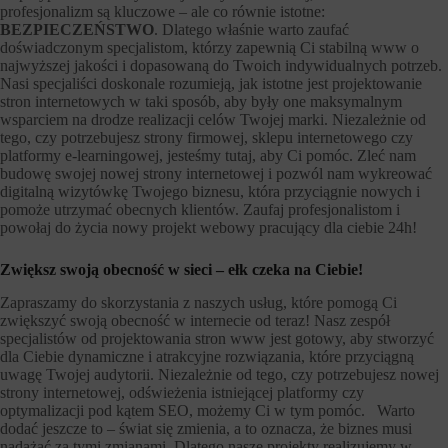
profesjonalizm są kluczowe – ale co równie istotne:
BEZPIECZEŃSTWO
. Dlatego właśnie warto zaufać
doświadczonym specjalistom, którzy zapewnią Ci stabilną www o
najwyższej jakości i dopasowaną do Twoich indywidualnych potrzeb.
Nasi specjaliści doskonale rozumieją, jak istotne jest projektowanie
stron internetowych w taki sposób, aby były one maksymalnym
wsparciem na drodze realizacji celów Twojej marki. Niezależnie od
tego, czy potrzebujesz strony firmowej, sklepu internetowego czy
platformy e-learningowej, jesteśmy tutaj, aby Ci pomóc. Zleć nam
budowę swojej nowej strony internetowej i pozwól nam wykreować
digitalną wizytówkę Twojego biznesu, która przyciągnie nowych i
pomoże utrzymać obecnych klientów. Zaufaj profesjonalistom i
powołaj do życia nowy projekt webowy pracujący dla ciebie 24h!
Zwiększ swoją obecność w sieci – ełk czeka na Ciebie!
Zapraszamy do skorzystania z naszych usług, które pomogą Ci
zwiększyć swoją obecność w internecie od teraz! Nasz zespół
specjalistów od projektowania stron www jest gotowy, aby stworzyć
dla Ciebie dynamiczne i atrakcyjne rozwiązania, które przyciągną
uwagę Twojej audytorii. Niezależnie od tego, czy potrzebujesz nowej
strony internetowej, odświeżenia istniejącej platformy czy
optymalizacji pod kątem SEO, możemy Ci w tym pomóc. Warto
dodać jeszcze to – świat się zmienia, a to oznacza, że biznes musi
nadążać za tymi zmianami. Dlatego nasze projekty realizujemy w