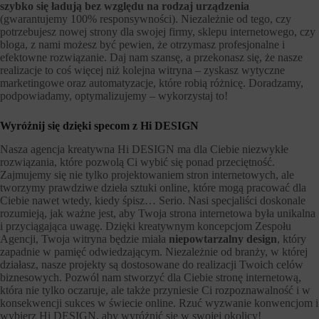
szybko się ładują bez względu na rodzaj urządzenia
(gwarantujemy 100% responsywności). Niezależnie od tego, czy
potrzebujesz nowej strony dla swojej firmy, sklepu internetowego, czy
bloga, z nami możesz być pewien, że otrzymasz profesjonalne i
efektowne rozwiązanie. Daj nam szansę, a przekonasz się, że nasze
realizacje to coś więcej niż kolejna witryna – zyskasz wytyczne
marketingowe oraz automatyzacje, które robią różnicę. Doradzamy,
podpowiadamy, optymalizujemy – wykorzystaj to!
Wyróżnij się dzięki specom z Hi DESIGN
Nasza agencja kreatywna Hi DESIGN ma dla Ciebie niezwykłe
rozwiązania, które pozwolą Ci wybić się ponad przeciętność.
Zajmujemy się nie tylko projektowaniem stron internetowych, ale
tworzymy prawdziwe dzieła sztuki online, które mogą pracować dla
Ciebie nawet wtedy, kiedy śpisz… Serio. Nasi specjaliści doskonale
rozumieją, jak ważne jest, aby Twoja strona internetowa była unikalna
i przyciągająca uwagę. Dzięki kreatywnym koncepcjom Zespołu
Agencji, Twoja witryna będzie miała
niepowtarzalny design
, który
zapadnie w pamięć odwiedzającym. Niezależnie od branży, w której
działasz, nasze projekty są dostosowane do realizacji Twoich celów
biznesowych. Pozwól nam stworzyć dla Ciebie stronę internetową,
która nie tylko oczaruje, ale także przyniesie Ci rozpoznawalność i w
konsekwencji sukces w świecie online. Rzuć wyzwanie konwencjom i
wybierz Hi DESIGN, aby wyróżnić się w swojej okolicy!