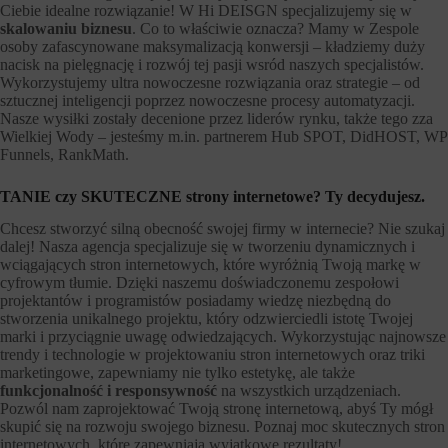
Ciebie idealne rozwiązanie! W Hi DEISGN specjalizujemy się w
skalowaniu biznesu
. Co to właściwie oznacza? Mamy w Zespole
osoby zafascynowane maksymalizacją konwersji – kładziemy duży
nacisk na pielęgnację i rozwój tej pasji wsród naszych specjalistów.
Wykorzystujemy ultra nowoczesne rozwiązania oraz strategie – od
sztucznej inteligencji poprzez nowoczesne procesy automatyzacji.
Nasze wysiłki zostały decenione przez liderów rynku, także tego zza
Wielkiej Wody – jesteśmy m.in. partnerem Hub SPOT, DidHOST, WP
Funnels, RankMath.
TANIE czy SKUTECZNE strony internetowe? Ty decydujesz.
Chcesz stworzyć silną obecność swojej firmy w internecie? Nie szukaj
dalej! Nasza agencja specjalizuje się w tworzeniu dynamicznych i
wciągających stron internetowych, które wyróżnią Twoją markę w
cyfrowym tłumie. Dzięki naszemu doświadczonemu zespołowi
projektantów i programistów posiadamy wiedzę niezbędną do
stworzenia unikalnego projektu, który odzwierciedli istotę Twojej
marki i przyciągnie uwagę odwiedzających. Wykorzystując najnowsze
trendy i technologie w projektowaniu stron internetowych oraz triki
marketingowe, zapewniamy nie tylko estetykę, ale także
funkcjonalność i responsywność
na wszystkich urządzeniach.
Pozwól nam zaprojektować Twoją stronę internetową, abyś Ty mógł
skupić się na rozwoju swojego biznesu. Poznaj moc skutecznych stron
internetowych, które zapewniają wyjątkowe rezultaty!