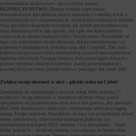
profesjonalizm są kluczowe – ale co równie istotne:
BEZPIECZEŃSTWO
. Dlatego właśnie warto zaufać
doświadczonym specjalistom, którzy zapewnią Ci stabilną www o
najwyższej jakości i dopasowaną do Twoich indywidualnych potrzeb.
Nasi specjaliści doskonale rozumieją, jak istotne jest projektowanie
stron internetowych w taki sposób, aby były one maksymalnym
wsparciem na drodze realizacji celów Twojej marki. Niezależnie od
tego, czy potrzebujesz strony firmowej, sklepu internetowego czy
platformy e-learningowej, jesteśmy tutaj, aby Ci pomóc. Zleć nam
budowę swojej nowej strony internetowej i pozwól nam wykreować
digitalną wizytówkę Twojego biznesu, która przyciągnie nowych i
pomoże utrzymać obecnych klientów. Zaufaj profesjonalistom i
powołaj do życia nowy projekt webowy pracujący dla ciebie 24h!
Zwiększ swoją obecność w sieci – gdynia czeka na Ciebie!
Zapraszamy do skorzystania z naszych usług, które pomogą Ci
zwiększyć swoją obecność w internecie od teraz! Nasz zespół
specjalistów od projektowania stron www jest gotowy, aby stworzyć
dla Ciebie dynamiczne i atrakcyjne rozwiązania, które przyciągną
uwagę Twojej audytorii. Niezależnie od tego, czy potrzebujesz nowej
strony internetowej, odświeżenia istniejącej platformy czy
optymalizacji pod kątem SEO, możemy Ci w tym pomóc. Warto
dodać jeszcze to – świat się zmienia, a to oznacza, że biznes musi
nadążać za tymi zmianami. Dlatego nasze projekty realizujemy w