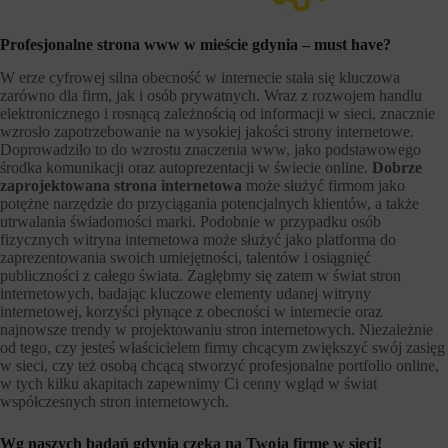
Profesjonalne strona www w mieście gdynia – must have?
W erze cyfrowej silna obecność w internecie stała się kluczowa
zarówno dla firm, jak i osób prywatnych. Wraz z rozwojem handlu
elektronicznego i rosnącą zależnością od informacji w sieci, znacznie
wzrosło zapotrzebowanie na wysokiej jakości strony internetowe.
Doprowadziło to do wzrostu znaczenia www, jako podstawowego
środka komunikacji oraz autoprezentacji w świecie online.
Dobrze
zaprojektowana strona internetowa
może służyć firmom jako
potężne narzędzie do przyciągania potencjalnych klientów, a także
utrwalania świadomości marki. Podobnie w przypadku osób
fizycznych witryna internetowa może służyć jako platforma do
zaprezentowania swoich umiejętności, talentów i osiągnięć
publiczności z całego świata. Zagłębmy się zatem w świat stron
internetowych, badając kluczowe elementy udanej witryny
internetowej, korzyści płynące z obecności w internecie oraz
najnowsze trendy w projektowaniu stron internetowych. Niezależnie
od tego, czy jesteś właścicielem firmy chcącym zwiększyć swój zasięg
w sieci, czy też osobą chcącą stworzyć profesjonalne portfolio online,
w tych kilku akapitach zapewnimy Ci cenny wgląd w świat
współczesnych stron internetowych.
Wg naszych badań gdynia czeka na Twoją firmę w sieci!