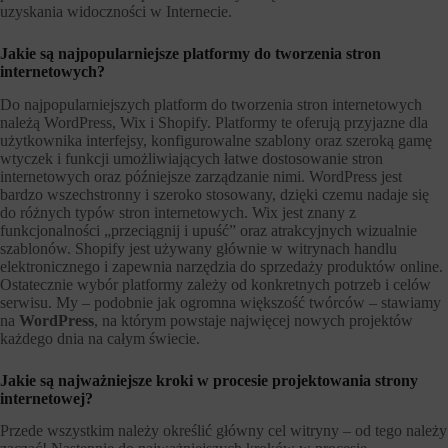
uzyskania widoczności w Internecie.
Jakie są najpopularniejsze platformy do tworzenia stron
internetowych?
Do najpopularniejszych platform do tworzenia stron internetowych
należą WordPress, Wix i Shopify. Platformy te oferują przyjazne dla
użytkownika interfejsy, konfigurowalne szablony oraz szeroką gamę
wtyczek i funkcji umożliwiających łatwe dostosowanie stron
internetowych oraz późniejsze zarządzanie nimi. WordPress jest
bardzo wszechstronny i szeroko stosowany, dzięki czemu nadaje się
do różnych typów stron internetowych. Wix jest znany z
funkcjonalności „przeciągnij i upuść” oraz atrakcyjnych wizualnie
szablonów. Shopify jest używany głównie w witrynach handlu
elektronicznego i zapewnia narzędzia do sprzedaży produktów online.
Ostatecznie wybór platformy zależy od konkretnych potrzeb i celów
serwisu. My – podobnie jak ogromna większość twórców – stawiamy
na
WordPress
, na którym powstaje najwięcej nowych projektów
każdego dnia na całym świecie.
Jakie są najważniejsze kroki w procesie projektowania strony
internetowej?
Przede wszystkim należy określić główny cel witryny – od tego należy