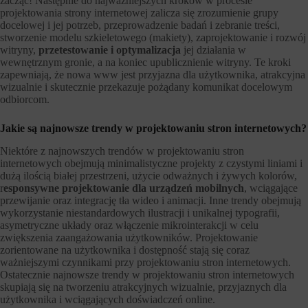
zacząć! Następnie do najważniejszych kroków w procesie
projektowania strony internetowej zalicza się zrozumienie grupy
docelowej i jej potrzeb, przeprowadzenie badań i zebranie treści,
stworzenie modelu szkieletowego (makiety), zaprojektowanie i rozwój
witryny,
przetestowanie i optymalizacja
jej działania w
wewnętrznym gronie, a na koniec upublicznienie witryny. Te kroki
zapewniają, że nowa www jest przyjazna dla użytkownika, atrakcyjna
wizualnie i skutecznie przekazuje pożądany komunikat docelowym
odbiorcom.
Jakie są najnowsze trendy w projektowaniu stron internetowych?
Niektóre z najnowszych trendów w projektowaniu stron
internetowych obejmują minimalistyczne projekty z czystymi liniami i
dużą ilością białej przestrzeni, użycie odważnych i żywych kolorów,
r
esponsywne projektowanie dla urządzeń mobilnych
, wciągające
przewijanie oraz integrację tła wideo i animacji. Inne trendy obejmują
wykorzystanie niestandardowych ilustracji i unikalnej typografii,
asymetryczne układy oraz włączenie mikrointerakcji w celu
zwiększenia zaangażowania użytkowników. Projektowanie
zorientowane na użytkownika i dostępność stają się coraz
ważniejszymi czynnikami przy projektowaniu stron internetowych.
Ostatecznie najnowsze trendy w projektowaniu stron internetowych
skupiają się na tworzeniu atrakcyjnych wizualnie, przyjaznych dla
użytkownika i wciągających doświadczeń online.