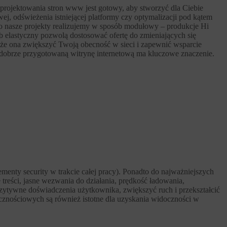
 projektowania stron www jest gotowy, aby stworzyć dla Ciebie
wej, odświeżenia istniejącej platformy czy optymalizacji pod kątem
go nasze projekty realizujemy w sposób modułowy – produkcje Hi
 elastyczny pozwolą dostosować ofertę do zmieniających się
oże ona zwiększyć Twoją obecność w sieci i zapewnić wsparcie
 dobrze przygotowaną witrynę internetową ma kluczowe znaczenie.
menty security w trakcie całej pracy). Ponadto do najważniejszych
 treści, jasne wezwania do działania, prędkość ładowania,
ozytywne doświadczenia użytkownika, zwiększyć ruch i przekształcić
ecznościowych są również istotne dla uzyskania widoczności w