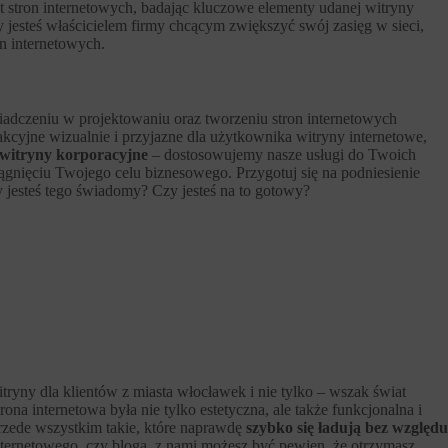
at stron internetowych, badając kluczowe elementy udanej witryny
y jesteś właścicielem firmy chcącym zwiększyć swój zasięg w sieci,
n internetowych.
adczeniu w projektowaniu oraz tworzeniu stron internetowych
kcyjne wizualnie i przyjazne dla użytkownika witryny internetowe,
 witryny korporacyjne
– dostosowujemy nasze usługi do Twoich
nięciu Twojego celu biznesowego. Przygotuj się na podniesienie
jesteś tego świadomy? Czy jesteś na to gotowy?
tryny dla klientów z miasta włocławek i nie tylko – wszak świat
na internetowa była nie tylko estetyczna, ale także funkcjonalna i
przede wszystkim takie, które naprawdę
szybko się ładują bez względu
nternetowego, czy bloga, z nami możesz być pewien, że otrzymasz