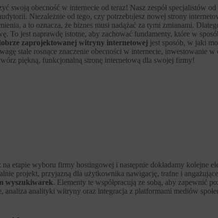
yć swoją obecność w internecie od teraz! Nasz zespół specjalistów od
dytorii. Niezależnie od tego, czy potrzebujesz nowej strony interneto
enia, a to oznacza, że biznes musi nadążać za tymi zmianami. Dlate
. To jest naprawdę istotne, aby zachować fundamenty, które w sposób
 dobrze zaprojektowanej witryny internetowej
jest sposób, w jaki m
agę stale rosnące znaczenie obecności w internecie, inwestowanie w
twórz piękną, funkcjonalną stronę internetową dla swojej firmy!
na etapie wyboru firmy hostingowej i następnie dokładamy kolejne ele
lnie projekt, przyjazną dla użytkownika nawigację, trafne i angażujące
em wyszukiwarek
. Elementy te współpracują ze sobą, aby zapewnić p
 analiza analityki witryny oraz integracja z platformami mediów społ