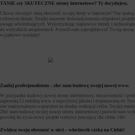
TANIE czy SKUTECZNE strony internetowe? Ty decydujesz.
Chcesz stworzyć silną obecność swojej firmy w internecie? Nie szukaj
cyfrowym tłumie. Dzięki naszemu doświadczonemu zespołowi projektant
uwagę odwiedzających. Wykorzystując najnowsze trendy i technologie 
na wszystkich urządzeniach. Pozwól nam zaprojektować Twoją stronę i
wyjątkowe rezultaty!
Zaufaj profesjonalistom – zleć nam budowę swojej nowej www.
W przypadku budowy nowej strony internetowej, niezawodność i profe
zapewnią Ci stabilną www o najwyższej jakości i dopasowaną do Twoich
one maksymalnym wsparciem na drodze realizacji celów Twojej marki. N
Zleć nam budowę swojej nowej strony internetowej i pozwól nam wykr
powołaj do życia nowy projekt webowy pracujący dla ciebie 24h!
Zwiększ swoją obecność w sieci – włocławek czeka na Ciebie!