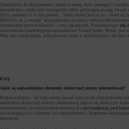
Zapraszamy do skorzystania z naszych usług, które pomogą Ci zwiększ
dynamiczne i atrakcyjne rozwiązania, które przyciągną uwagę Twojej au
SEO, możemy Ci w tym pomóc. Warto dodać jeszcze to – świat się zmi
DESIGN są „z urzędu” przygotowane na dalszy rozwój i/lub rozbudowę
dynamicznie potrzeb klientów – zero ograniczeń. Podsumowując
siłą
wizerunkowo/marketingowo/sprzedażowe Twojej firmie. Biorąc pod uw
Więc nie czekaj dłużej, zrób pierwszy krok w tym kierunku i już dziś s
FAQ
Jakie są najważniejsze elementy skutecznej strony internetowej?
Bezpieczeństwo – od tego należy zacząć (proces ten rozpoczynamy już 
elementów skutecznej witryny internetowej zalicza się atrakcyjny wizua
responsywność na urządzeniach mobilnych i
optymalizację pod kąt
odwiedzających w klientów lub subskrybentów. Regularne aktualizacje,
Internecie.