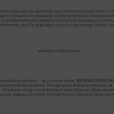
 dalej! Nasza agencja specjalizuje się w tworzeniu dynamicznych i wc
ów i programistów posiadamy wiedzę niezbędną do stworzenia unikalne
w projektowaniu stron internetowych oraz triki marketingowe, zapewni
nternetową, abyś Ty mógł skupić się na rozwoju swojego biznesu. Poz
sjonalizm są kluczowe – ale co równie istotne:
BEZPIECZEŃSTW
 indywidualnych potrzeb. Nasi specjaliści doskonale rozumieją, jak is
iezależnie od tego, czy potrzebujesz strony firmowej, sklepu interne
eować digitalną wizytówkę Twojego biznesu, która przyciągnie nowyc