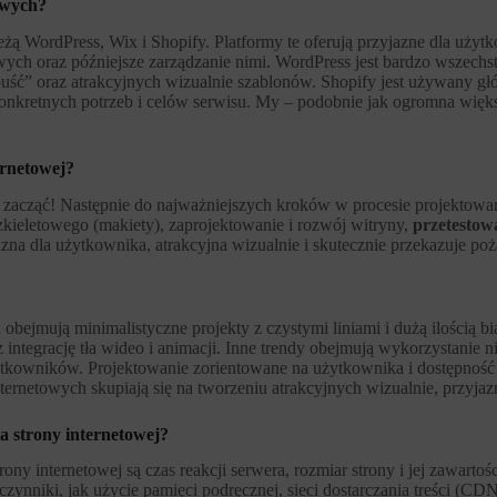
owych?
eżą WordPress, Wix i Shopify. Platformy te oferują przyjazne dla użyt
wych oraz późniejsze zarządzanie nimi. WordPress jest bardzo wszechs
 upuść” oraz atrakcyjnych wizualnie szablonów. Shopify jest używany g
konkretnych potrzeb i celów serwisu. My – podobnie jak ogromna wię
ernetowej?
 zacząć! Następnie do najważniejszych kroków w procesie projektowania
szkieletowego (makiety), zaprojektowanie i rozwój witryny,
przetestowa
jazna dla użytkownika, atrakcyjna wizualnie i skutecznie przekazuje
bejmują minimalistyczne projekty z czystymi liniami i dużą ilością bi
z integrację tła wideo i animacji. Inne trendy obejmują wykorzystanie n
tkowników. Projektowanie zorientowane na użytkownika i dostępność s
ternetowych skupiają się na tworzeniu atrakcyjnych wizualnie, przyja
a strony internetowej?
 internetowej są czas reakcji serwera, rozmiar strony i jej zawartoś
nniki, jak użycie pamięci podręcznej, sieci dostarczania treści (CDN