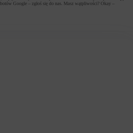
 botów Google – zgłoś się do nas. Masz wątpliwości? Okay –