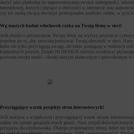
służyć jako platforma do zaprezentowania swoich umiejętności, talent
internetowej, korzyści płynące z obecności w internecie oraz najnowsz
czy też osobą chcącą stworzyć profesjonalne portfolio online, w tych
Wg naszych badań włocławek czeka na Twoją firmę w sieci!
Jeśli chodzi o przeniesienie Twojej firmy na wyższy poziom w cyfro
jesteśmy po to, aby zrewolucjonizować Twoją obecność w sieci. Nasz z
które nie tylko przyciągają uwagę, ale także pomagają w realizacji 
konkretnych potrzeb. Dzięki Hi DESIGN możesz oczekiwać płynnego, 
poziomu swojej marki – dzięki naszym skutecznym i sprawdzonym w b
Przyciągające wzrok projekty stron internetowych!
Jeśli marzysz o wyjątkowej i przyciągającej wzrok stronie internetowej
online nie uznaje geograficznych granic. Nasz zespół doświadczonych p
przyjazna dla użytkownika. Dlatego projektujemy strony, które nie ty
na rodzaj urządzenia
(gwarantujemy 100% responsywności). Niezależn