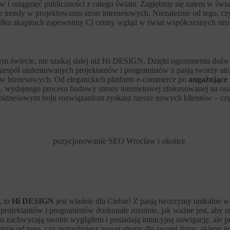
ów i osiągnięć publiczności z całego świata. Zagłębmy się zatem w świ
e trendy w projektowaniu stron internetowych. Niezależnie od tego, cz
 kilku akapitach zapewnimy Ci cenny wgląd w świat współczesnych stro
wym świecie, nie szukaj dalej niż Hi DESIGN. Dzięki ogromnemu doświ
espół utalentowanych projektantów i programistów z pasją tworzy atra
celów biznesowych. Od eleganckich platform e-commerce po
angażujące
wydajnego procesu budowy strony internetowej zfokusowanej na osiąg
iznesowym boju rozwiązaniom zyskasz rzesze nowych klientów – czy 
, to
Hi DESIGN
jest właśnie dla Ciebie! Z pasją tworzymy unikalne wi
rojektantów i programistów doskonale rozumie, jak ważne jest, aby stro
lko zachwycają swoim wyglądem i posiadają intuicyjną nawigację, ale 
ie od tego, czy potrzebujesz nowej strony dla swojej firmy, sklepu i