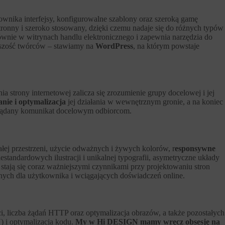
kownika interfejsy, konfigurowalne szablony oraz szeroką gamę
tronny i szeroko stosowany, dzięki czemu nadaje się do różnych typów
łównie w witrynach handlu elektronicznego i zapewnia narzędzia do
kszość twórców – stawiamy na
WordPress
, na którym powstaje
 strony internetowej zalicza się zrozumienie grupy docelowej i jej
nie i optymalizacja
jej działania w wewnętrznym gronie, a na koniec
 pożądany komunikat docelowym odbiorcom.
ałej przestrzeni, użycie odważnych i żywych kolorów, r
esponsywne
iestandardowych ilustracji i unikalnej typografii, asymetryczne układy
tają się coraz ważniejszymi czynnikami przy projektowaniu stron
znych dla użytkownika i wciągających doświadczeń online.
ci, liczba żądań HTTP oraz optymalizacja obrazów, a także pozostałych
) i optymalizacja kodu.
My w Hi DESIGN mamy wręcz obsesję na