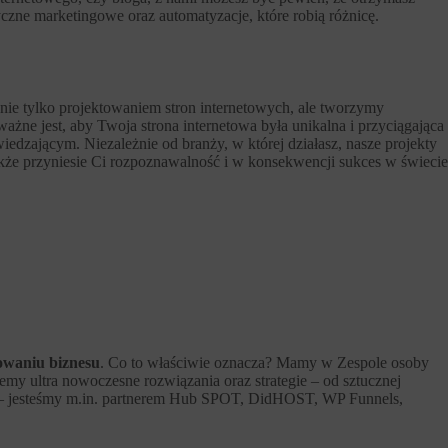
tyczne marketingowe oraz automatyzacje, które robią różnicę.
ie tylko projektowaniem stron internetowych, ale tworzymy
ażne jest, aby Twoja strona internetowa była unikalna i przyciągająca
iedzającym. Niezależnie od branży, w której działasz, nasze projekty
także przyniesie Ci rozpoznawalność i w konsekwencji sukces w świecie
owaniu biznesu
. Co to właściwie oznacza? Mamy w Zespole osoby
emy ultra nowoczesne rozwiązania oraz strategie – od sztucznej
ody – jesteśmy m.in. partnerem Hub SPOT, DidHOST, WP Funnels,