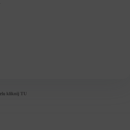
.
celu
kliknij TU