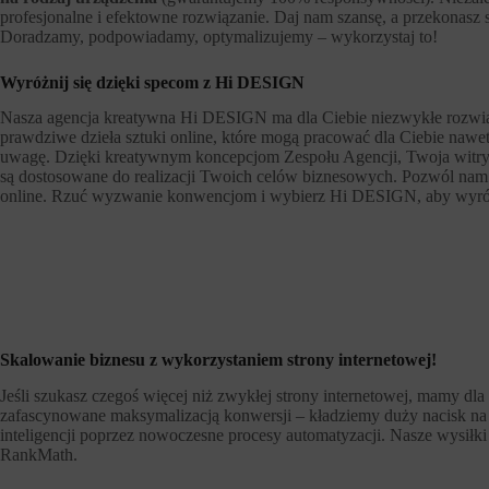
profesjonalne i efektowne rozwiązanie. Daj nam szansę, a przekonasz s
Doradzamy, podpowiadamy, optymalizujemy – wykorzystaj to!
Wyróżnij się dzięki specom z Hi DESIGN
Nasza agencja kreatywna Hi DESIGN ma dla Ciebie niezwykłe rozwiąza
prawdziwe dzieła sztuki online, które mogą pracować dla Ciebie nawet 
uwagę. Dzięki kreatywnym koncepcjom Zespołu Agencji, Twoja witry
są dostosowane do realizacji Twoich celów biznesowych. Pozwól nam st
online. Rzuć wyzwanie konwencjom i wybierz Hi DESIGN, aby wyróżn
Skalowanie biznesu z wykorzystaniem strony internetowej!
Jeśli szukasz czegoś więcej niż zwykłej strony internetowej, mamy d
zafascynowane maksymalizacją konwersji – kładziemy duży nacisk na pi
inteligencji poprzez nowoczesne procesy automatyzacji. Nasze wysił
RankMath.