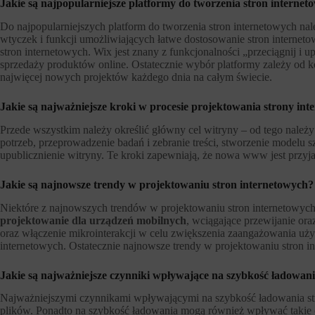
Jakie są najpopularniejsze platformy do tworzenia stron internet
Do najpopularniejszych platform do tworzenia stron internetowych nal
wtyczek i funkcji umożliwiających łatwe dostosowanie stron interneto
stron internetowych. Wix jest znany z funkcjonalności „przeciągnij i
sprzedaży produktów online. Ostatecznie wybór platformy zależy od 
najwięcej nowych projektów każdego dnia na całym świecie.
Jakie są najważniejsze kroki w procesie projektowania strony int
Przede wszystkim należy określić główny cel witryny – od tego należy
potrzeb, przeprowadzenie badań i zebranie treści, stworzenie modelu 
upublicznienie witryny. Te kroki zapewniają, że nowa www jest przy
Jakie są najnowsze trendy w projektowaniu stron internetowych?
Niektóre z najnowszych trendów w projektowaniu stron internetowych o
projektowanie dla urządzeń mobilnych
, wciągające przewijanie ora
oraz włączenie mikrointerakcji w celu zwiększenia zaangażowania uży
internetowych. Ostatecznie najnowsze trendy w projektowaniu stron in
Jakie są najważniejsze czynniki wpływające na szybkość ładowani
Najważniejszymi czynnikami wpływającymi na szybkość ładowania strony
plików. Ponadto na szybkość ładowania mogą również wpływać takie czy