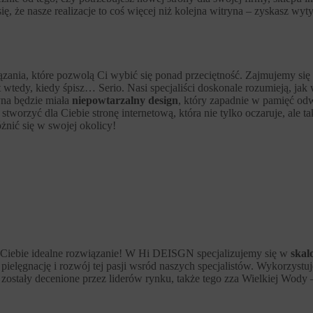
ię, że nasze realizacje to coś więcej niż kolejna witryna – zyskasz wy
nia, które pozwolą Ci wybić się ponad przeciętność. Zajmujemy się n
wtedy, kiedy śpisz… Serio. Nasi specjaliści doskonale rozumieją, jak w
na będzie miała
niepowtarzalny design
, który zapadnie w pamięć odw
worzyć dla Ciebie stronę internetową, która nie tylko oczaruje, ale 
ić się w swojej okolicy!
la Ciebie idealne rozwiązanie! W Hi DEISGN specjalizujemy się w
skal
elęgnację i rozwój tej pasji wsród naszych specjalistów. Wykorzystuj
ki zostały decenione przez liderów rynku, także tego zza Wielkiej W