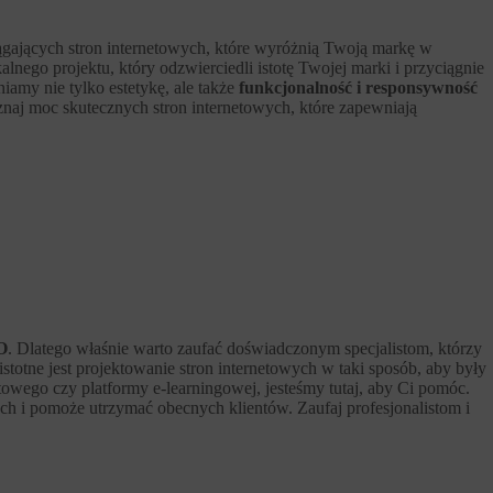
iągających stron internetowych, które wyróżnią Twoją markę w
go projektu, który odzwierciedli istotę Twojej marki i przyciągnie
amy nie tylko estetykę, ale także
funkcjonalność i responsywność
naj moc skutecznych stron internetowych, które zapewniają
O
. Dlatego właśnie warto zaufać doświadczonym specjalistom, którzy
totne jest projektowanie stron internetowych w taki sposób, aby były
towego czy platformy e-learningowej, jesteśmy tutaj, aby Ci pomóc.
h i pomoże utrzymać obecnych klientów. Zaufaj profesjonalistom i