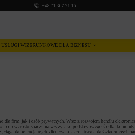
+48 71 307 71 15
USŁUGI WIZERUNKOWE DLA BIZNESU
o dla firm, jak i osób prywatnych. Wraz z rozwojem handlu elektronicz
ło to do wzrostu znaczenia www, jako podstawowego środka komunikacj
zyciągania potencjalnych klientów, a także utrwalania świadomości m