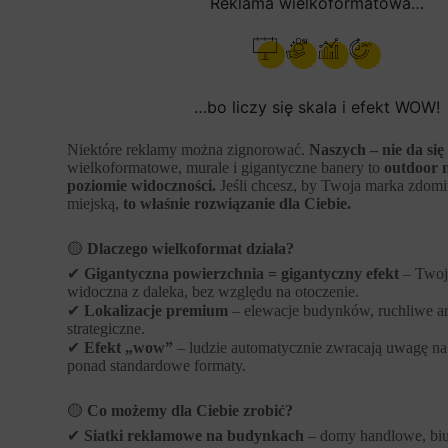
Reklama wielkoformatowa…
…bo liczy się skala i efekt WOW!
Niektóre reklamy można zignorować.
Naszych – nie da się
wielkoformatowe, murale i gigantyczne banery to
outdoor 
poziomie widoczności.
Jeśli chcesz, by Twoja marka zdomi
miejską,
to właśnie rozwiązanie dla Ciebie.
🟡
Dlaczego wielkoformat działa?
✔
Gigantyczna powierzchnia = gigantyczny efekt
– Twoja
widoczna z daleka, bez względu na otoczenie.
✔
Lokalizacje premium
– elewacje budynków, ruchliwe ar
strategiczne.
✔
Efekt „wow”
– ludzie automatycznie zwracają uwagę na 
ponad standardowe formaty.
🟡
Co możemy dla Ciebie zrobić?
✔
Siatki reklamowe na budynkach
– domy handlowe, bi