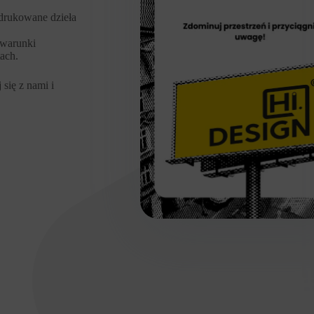
drukowane dzieła
 warunki
ach.
 się z nami i