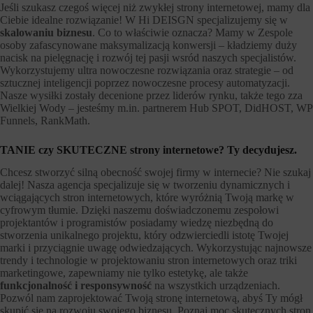
Jeśli szukasz czegoś więcej niż zwykłej strony internetowej, mamy dla
Ciebie idealne rozwiązanie! W Hi DEISGN specjalizujemy się w
skalowaniu biznesu
. Co to właściwie oznacza? Mamy w Zespole
osoby zafascynowane maksymalizacją konwersji – kładziemy duży
nacisk na pielęgnację i rozwój tej pasji wsród naszych specjalistów.
Wykorzystujemy ultra nowoczesne rozwiązania oraz strategie – od
sztucznej inteligencji poprzez nowoczesne procesy automatyzacji.
Nasze wysiłki zostały decenione przez liderów rynku, także tego zza
Wielkiej Wody – jesteśmy m.in. partnerem Hub SPOT, DidHOST, WP
Funnels, RankMath.
TANIE czy SKUTECZNE strony internetowe? Ty decydujesz.
Chcesz stworzyć silną obecność swojej firmy w internecie? Nie szukaj
dalej! Nasza agencja specjalizuje się w tworzeniu dynamicznych i
wciągających stron internetowych, które wyróżnią Twoją markę w
cyfrowym tłumie. Dzięki naszemu doświadczonemu zespołowi
projektantów i programistów posiadamy wiedzę niezbędną do
stworzenia unikalnego projektu, który odzwierciedli istotę Twojej
marki i przyciągnie uwagę odwiedzających. Wykorzystując najnowsze
trendy i technologie w projektowaniu stron internetowych oraz triki
marketingowe, zapewniamy nie tylko estetykę, ale także
funkcjonalność i responsywność
na wszystkich urządzeniach.
Pozwól nam zaprojektować Twoją stronę internetową, abyś Ty mógł
skupić się na rozwoju swojego biznesu. Poznaj moc skutecznych stron