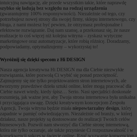
intuicyjną nawigację, ale przede wszystkim takie, które naprawdę
szybko się ładują bez względu na rodzaj urządzenia
(gwarantujemy 100% responsywności). Niezależnie od tego, czy
potrzebujesz nowej strony dla swojej firmy, sklepu internetowego, czy
bloga, z nami możesz być pewien, że otrzymasz profesjonalne i
efektowne rozwiązanie. Daj nam szansę, a przekonasz się, że nasze
realizacje to coś więcej niż kolejna witryna – zyskasz wytyczne
marketingowe oraz automatyzacje, które robią różnicę. Doradzamy,
podpowiadamy, optymalizujemy – wykorzystaj to!
Wyróżnij się dzięki specom z Hi DESIGN
Nasza agencja kreatywna Hi DESIGN ma dla Ciebie niezwykłe
rozwiązania, które pozwolą Ci wybić się ponad przeciętność.
Zajmujemy się nie tylko projektowaniem stron internetowych, ale
tworzymy prawdziwe dzieła sztuki online, które mogą pracować dla
Ciebie nawet wtedy, kiedy śpisz… Serio. Nasi specjaliści doskonale
rozumieją, jak ważne jest, aby Twoja strona internetowa była unikalna
i przyciągająca uwagę. Dzięki kreatywnym koncepcjom Zespołu
Agencji, Twoja witryna będzie miała
niepowtarzalny design
, który
zapadnie w pamięć odwiedzającym. Niezależnie od branży, w której
działasz, nasze projekty są dostosowane do realizacji Twoich celów
biznesowych. Pozwól nam stworzyć dla Ciebie stronę internetową,
która nie tylko oczaruje, ale także przyniesie Ci rozpoznawalność i w
konsekwencji sukces w świecie online. Rzuć wyzwanie konwencjom i