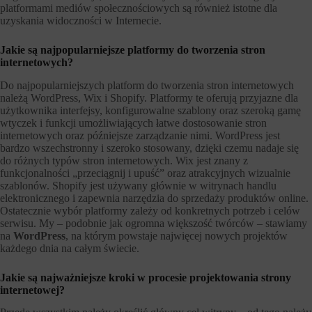
platformami mediów społecznościowych są również istotne dla
uzyskania widoczności w Internecie.
Jakie są najpopularniejsze platformy do tworzenia stron
internetowych?
Do najpopularniejszych platform do tworzenia stron internetowych
należą WordPress, Wix i Shopify. Platformy te oferują przyjazne dla
użytkownika interfejsy, konfigurowalne szablony oraz szeroką gamę
wtyczek i funkcji umożliwiających łatwe dostosowanie stron
internetowych oraz późniejsze zarządzanie nimi. WordPress jest
bardzo wszechstronny i szeroko stosowany, dzięki czemu nadaje się
do różnych typów stron internetowych. Wix jest znany z
funkcjonalności „przeciągnij i upuść” oraz atrakcyjnych wizualnie
szablonów. Shopify jest używany głównie w witrynach handlu
elektronicznego i zapewnia narzędzia do sprzedaży produktów online.
Ostatecznie wybór platformy zależy od konkretnych potrzeb i celów
serwisu. My – podobnie jak ogromna większość twórców – stawiamy
na
WordPress
, na którym powstaje najwięcej nowych projektów
każdego dnia na całym świecie.
Jakie są najważniejsze kroki w procesie projektowania strony
internetowej?