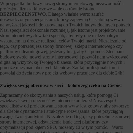
W przypadku budowy nowej strony internetowej, niezawodność i
profesjonalizm są kluczowe – ale co równie istotne:
BEZPIECZEŃSTWO
. Dlatego właśnie warto zaufać
doświadczonym specjalistom, którzy zapewnią Ci stabilną www o
najwyższej jakości i dopasowaną do Twoich indywidualnych potrzeb.
Nasi specjaliści doskonale rozumieją, jak istotne jest projektowanie
stron internetowych w taki sposób, aby były one maksymalnym
wsparciem na drodze realizacji celów Twojej marki. Niezależnie od
tego, czy potrzebujesz strony firmowej, sklepu internetowego czy
platformy e-learningowej, jesteśmy tutaj, aby Ci pomóc. Zleć nam
budowę swojej nowej strony internetowej i pozwól nam wykreować
digitalną wizytówkę Twojego biznesu, która przyciągnie nowych i
pomoże utrzymać obecnych klientów. Zaufaj profesjonalistom i
powołaj do życia nowy projekt webowy pracujący dla ciebie 24h!
Zwiększ swoją obecność w sieci – kołobrzeg czeka na Ciebie!
Zapraszamy do skorzystania z naszych usług, które pomogą Ci
zwiększyć swoją obecność w internecie od teraz! Nasz zespół
specjalistów od projektowania stron www jest gotowy, aby stworzyć
dla Ciebie dynamiczne i atrakcyjne rozwiązania, które przyciągną
uwagę Twojej audytorii. Niezależnie od tego, czy potrzebujesz nowej
strony internetowej, odświeżenia istniejącej platformy czy
optymalizacji pod kątem SEO, możemy Ci w tym pomóc. Warto
dodać jeszcze to – świat się zmienia, a to oznacza, że biznes musi