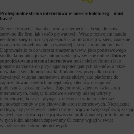
Profesjonalne strona internetowa w mieście kołobrzeg – must
have?
W erze cyfrowej silna obecność w internecie stała się kluczowa
zarówno dla firm, jak i osób prywatnych. Wraz z rozwojem handlu
elektronicznego i rosnącą zależnością od informacji w sieci, znacznie
wzrosło zapotrzebowanie na wysokiej jakości strony internetowe.
Doprowadziło to do wzrostu znaczenia www, jako podstawowego
środka komunikacji oraz autoprezentacji w świecie online.
Dobrze
zaprojektowana strona internetowa
może służyć firmom jako
potężne narzędzie do przyciągania potencjalnych klientów, a także
utrwalania świadomości marki. Podobnie w przypadku osób
fizycznych witryna internetowa może służyć jako platforma do
zaprezentowania swoich umiejętności, talentów i osiągnięć
publiczności z całego świata. Zagłębmy się zatem w świat stron
internetowych, badając kluczowe elementy udanej witryny
internetowej, korzyści płynące z obecności w internecie oraz
najnowsze trendy w projektowaniu stron internetowych. Niezależnie
od tego, czy jesteś właścicielem firmy chcącym zwiększyć swój zasięg
w sieci, czy też osobą chcącą stworzyć profesjonalne portfolio online,
w tych kilku akapitach zapewnimy Ci cenny wgląd w świat
współczesnych stron internetowych.