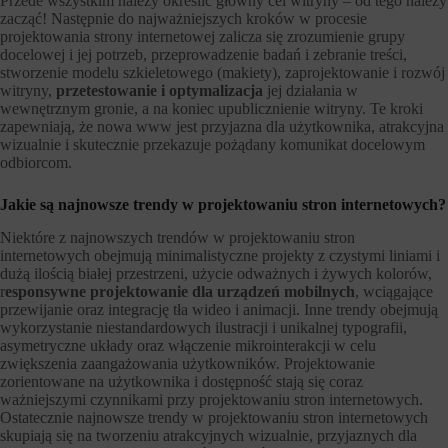
Przede wszystkim należy określić główny cel witryny – od tego należy
zacząć! Następnie do najważniejszych kroków w procesie
projektowania strony internetowej zalicza się zrozumienie grupy
docelowej i jej potrzeb, przeprowadzenie badań i zebranie treści,
stworzenie modelu szkieletowego (makiety), zaprojektowanie i rozwój
witryny,
przetestowanie i optymalizacja
jej działania w
wewnętrznym gronie, a na koniec upublicznienie witryny. Te kroki
zapewniają, że nowa www jest przyjazna dla użytkownika, atrakcyjna
wizualnie i skutecznie przekazuje pożądany komunikat docelowym
odbiorcom.
Jakie są najnowsze trendy w projektowaniu stron internetowych?
Niektóre z najnowszych trendów w projektowaniu stron
internetowych obejmują minimalistyczne projekty z czystymi liniami i
dużą ilością białej przestrzeni, użycie odważnych i żywych kolorów,
r
esponsywne projektowanie dla urządzeń mobilnych
, wciągające
przewijanie oraz integrację tła wideo i animacji. Inne trendy obejmują
wykorzystanie niestandardowych ilustracji i unikalnej typografii,
asymetryczne układy oraz włączenie mikrointerakcji w celu
zwiększenia zaangażowania użytkowników. Projektowanie
zorientowane na użytkownika i dostępność stają się coraz
ważniejszymi czynnikami przy projektowaniu stron internetowych.
Ostatecznie najnowsze trendy w projektowaniu stron internetowych
skupiają się na tworzeniu atrakcyjnych wizualnie, przyjaznych dla